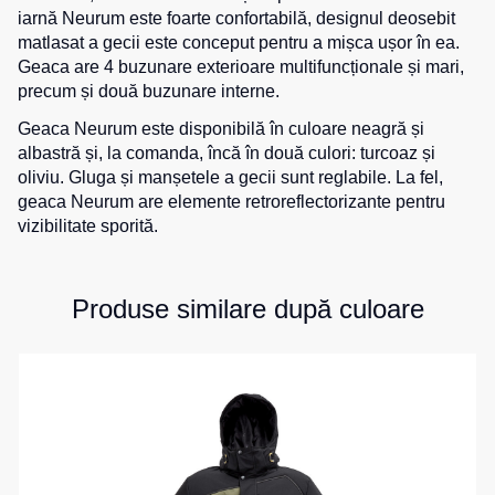
iarnă Neurum este foarte confortabilă, designul deosebit
de
pentru
0
unit.
Hanorace
lucru
matlasat a gecii este conceput pentru a mișca ușor în ea.
sport
Geaca are 4 buzunare exterioare multifuncționale și mari,
Veste
Hanorace
Pantaloni
precum și două buzunare interne.
reflectorizante
cu
scurți
fermoar
pentru
Geaca Neurum este disponibilă în culoare
neagră
și
Veste
copii
albastră și, la comanda, încă în două culori:
turcoaz
și
pentru
Hanorac
oliviu
. Gluga și manșetele a gecii sunt reglabile. La fel,
copii
Tours
Îmbrăcăminte
geaca Neurum are elemente retroreflectorizante pentru
Hanorace
cu
vizibilitate sporită.
Combinezoane
vizibilitate
Hanorac
înaltă
Honorace
Produse similare după culoare
pentru
femei
Hanorac
pentru
copii