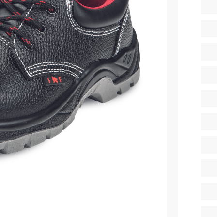
Diverse
iarnă
Tricouri pentru copii
Șorțuri
uflaj
Costume
duroși
ru copii
Seria MAX
tru lucru
Seria Neurum
eCa și pantaloni medicali
Seria Comfort
ni pentru toate zilele
Seria Professional
Seria Practic
Seria Emerton
ara
Seria Îmbrăcăminte tactică
arna
Seria MULTINORM
et
Costume medicale
Costume pentru agenții de pază