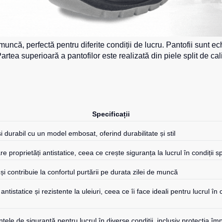
uncă, perfectă pentru diferite condiții de lucru. Pantofii sunt echi
artea superioară a pantofilor este realizată din piele split de ca
Specificații
 și durabil cu un model embosat, oferind durabilitate și stil
re proprietăți antistatice, ceea ce crește siguranța la lucrul în condiții s
 și contribuie la confortul purtării pe durata zilei de muncă
antistatice și rezistente la uleiuri, ceea ce îi face ideali pentru lucrul în 
e de siguranță pentru lucrul în diverse condiții, inclusiv protecția împo