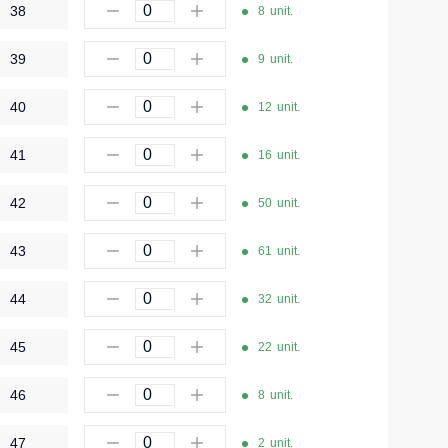
38
8
unit.
Îmbrăcăminte de unică folosință
39
Lenjerie termică
9
unit.
Îmbrăcăminte specială
40
12
unit.
Șepci și căciuli
41
16
unit.
Chipiuri
42
50
unit.
Căciule
Eșarfe buff-uri
43
61
unit.
HoReCa și Medicină
44
32
unit.
Cagule
45
22
unit.
Accesorii
Centură pentru scule
46
8
unit.
Cămașe
47
2
unit.