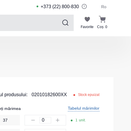
+373 (22) 800-830
Ro
Favorite
Coș
0
Sports collection
Costume de sport pentru copii
Jachete sport
Pantaloni de sport
Tricouri sport
Pantaloni scurți și leggings sport
l produsului:
02010182600XX
Stock epuizat
Haine de înot
Tabelul mărimilor
eți mărimea
Costume Sport
37
1
unit.
Kituri pentru echipe