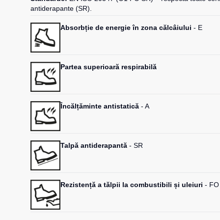
antiderapante (SR).
Absorbție de energie în zona călcâiului
- E
Partea superioară respirabilă
Încălțăminte antistatică
- A
Talpă antiderapantă
- SR
Rezistență a tălpii la combustibili și uleiuri
- FO