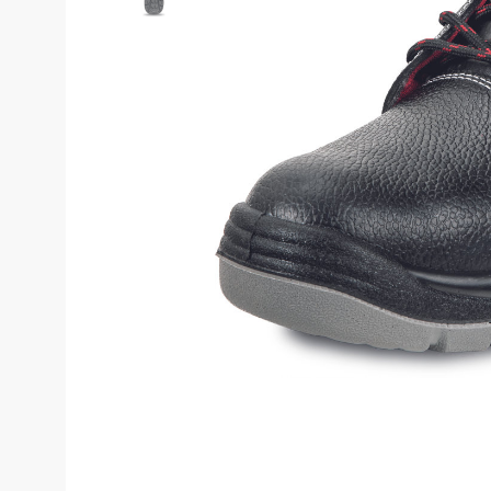
Costume de 
Echipamente de siguranță
Genunchiere
Pantaloni
Genți și rucsacuri
Pantaloni cam
Pantaloni căl
Chimie
Pantaloni pent
Echipamente de uz casnic
Pantaloni pen
Echipamente de stingere a
incendiilor
Pantaloni HoR
Blugi, pantalo
Gardă de protecție rutieră
Truse medicale
Salopete
Stamina
Salopete pu v
Imprimeuri
Salopete pu i
Salopete Outl
Țesături / Accesorii pentru croitorie
Aspiratoare industriale
Veste