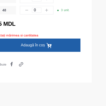
Șosete
48
3
unit.
Pantaloni scurți
5 MDL
Pantaloni scurți pentru lucru
Pantaloni scurți casual
tați mărimea si cantitatea
Pantaloni scurți pentru sport
Adaugă în coș
Pantaloni scurți pentru copii
Îmbrăcăminte cu vizibilitate înaltă
ibuie