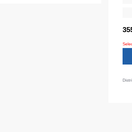
 Max Neo
Seria HoReCa
Seria KNOXFIELD
u
35
Halate
rizante
Selec
Îmbrăcăminte impermeabilă
opii
ane
Protecție la temperaturi ridicate
Hanorace
Distr
Hanorace cu fermoar
Hanorac Tours
Hanorace
Hanorac
Honorace pentru femei
Hanorac pentru copii