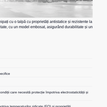
pați cu o talpă cu proprietăți antistatice și rezistente la
litate, cu un model embosat, asigurând durabilitate și un
pecifice
condiții care necesită protecție împotriva electrostaticității și
triva temperaturilor ridicate (FO) și proprietăți