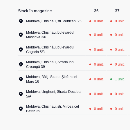
Stock în magazine
36
37
Moldova, Chisinau, str. Petricani 25
0 unit.
0 unit.
Moldova, Chișinău, bulevardul
0 unit.
0 unit.
Moscova 3/6
Moldova, Chișinău, bulevardul
0 unit.
0 unit.
Gagarin 5/3
Moldova, Chisinau, Strada Ion
0 unit.
0 unit.
Creangă 39
Moldova, Bălți, Strada Ștefan cel
0 unit.
1 unit.
Mare 16
Moldova, Ungheni, Strada Decebal
0 unit.
0 unit.
5/A
Moldova, Chisinau, str. Mircea cel
0 unit.
0 unit.
Batrin 39