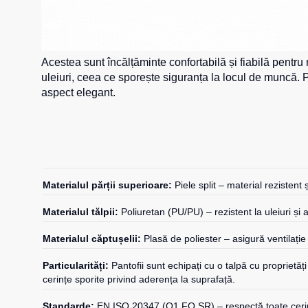
Acestea sunt încălțăminte confortabilă și fiabilă pentru m
uleiuri, ceea ce sporește siguranța la locul de muncă. P
aspect elegant.
Materialul părții superioare:
Piele split – material rezistent
Materialul tălpii:
Poliuretan (PU/PU) – rezistent la uleiuri și a
Materialul căptușelii:
Plasă de poliester – asigură ventilație
Particularități:
Pantofii sunt echipați cu o talpă cu proprietăți 
cerințe sporite privind aderența la suprafață.
Standarde:
EN ISO 20347 (O1 FO SR) – respectă toate cerințel