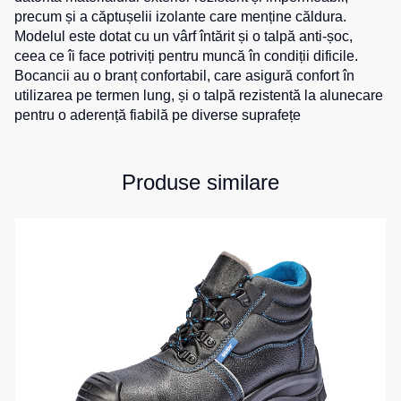
0
unit.
1
unit.
0
unit.
1
unit.
de
precum și a căptușelii izolante care menține căldura.
pentru
0
unit.
0
unit.
Hanorace
lucru
sport
0
unit.
Modelul este dotat cu un vârf întărit și o talpă anti-șoc,
0
unit.
1
unit.
0
unit.
ceea ce îi face potriviți pentru muncă în condiții dificile.
0
unit.
1
unit.
Veste
Hanorace
Pantaloni
0
unit.
Bocancii au o branț confortabil, care asigură confort în
1
unit.
reflectorizante
cu
0
unit.
scurți
0
unit.
0
unit.
utilizarea pe termen lung, și o talpă rezistentă la alunecare
fermoar
pentru
0
unit.
Veste
1
unit.
pentru o aderență fiabilă pe diverse suprafețe
copii
0
unit.
0
unit.
pentru
Hanorac
0
unit.
copii
Tours
1
unit.
0
unit.
Îmbrăcăminte
0
unit.
Hanorace
cu
Produse similare
1
unit.
Combinezoane
0
unit.
vizibilitate
Hanorac
0
unit.
înaltă
0
unit.
Honorace
pentru
0
unit.
femei
Hanorac
pentru
copii