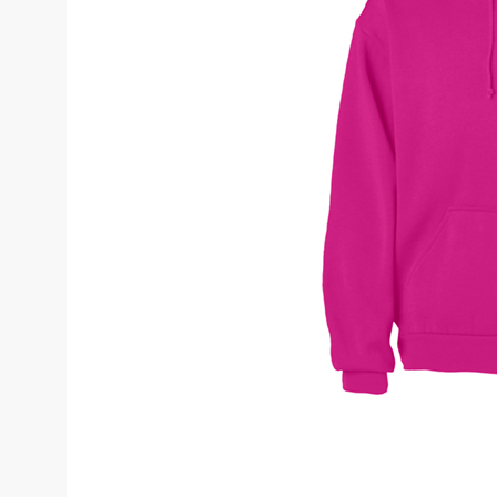
Костюмы у
Страховочное оборудование
Наколенники
Штаны (Брю
Сумки и Рюкзаки
Камуфляжны
Утепленные 
Химия
Детские шта
Хозинвентарь
Штаны для р
Противопожарное оборудование
Брюки ХоРеК
Дорожное ограждение
Джинсы, брю
Аптечки
Полукомби
Stamina
Полукомбине
Принты
Полукомбине
Ткани / Фурнитура
Полукомбине
Промышленные пылесосы
Жилеты
Мигалки