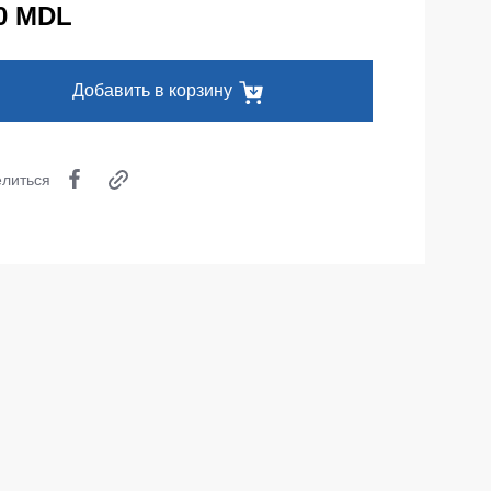
0 MDL
Одноразовая спецодежда
Термобелье
Добавить в корзину
Специальная одежда
Головные уборы
литься
Кепки
Шапки
Баффы
Головные уборы ХоРеКа и Медицина
Балаклавы
Аксессуары
Пояс для инструментов
Рубашки