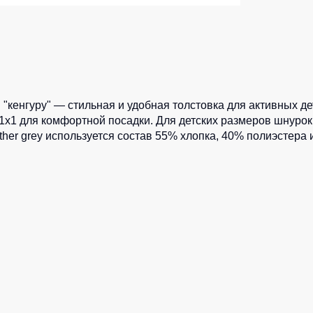
ленные Max Neo
Серия Хорека
ленные
Серия KNOXFIELD
епленные
Халаты
тоотражающие
Защита от влаги
еты
"кенгуру" — стильная и удобная толстовка для активных д
1x1 для комфортной посадки. Для детских размеров шнурок 
ны
Защита от повышенных темпера
ather grey используется состав 55% хлопка, 40% полиэстер
Батники / Толстовки
Батники на молнии
Батники Tours
Свитшоты
Худи
Женские батники
Детские батники