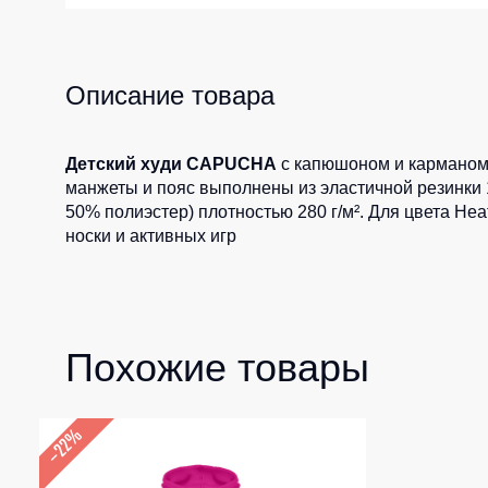
Жилеты утеп
Инструменты
Жилеты утеп
Под заказ
Описание товара
Жилеты неут
Жилеты све
Детские жил
Детский худи CAPUCHA
с капюшоном и карманом 
манжеты и пояс выполнены из эластичной резинки 
Комбинезо
50% полиэстер) плотностью 280 г/м². Для цвета He
носки и активных игр
Похожие товары
–22%