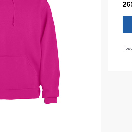
тепленные
26
Детские футболки
ки)
Фартуки
е брюки
Костюмы
брюки
ны
Серия MAX
Поде
аботы
Серия Neurum
а и медицина
Серия Comfort
ки на каждый день
Серия Professional
Серия Practic
незоны
Серия Emerton
зоны не утепленные
Серия Тактической одежды
зоны утепленные
Серия MULTINORM
зоны Outlet
Медицинские костюмы
Костюмы для охраны