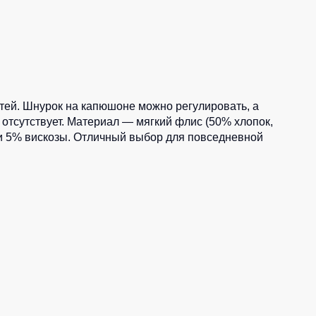
Носки
Шорты
Шорты рабочие
Шорты повседневные
етей. Шнурок на капюшоне можно регулировать, а
отсутствует. Материал — мягкий флис (50% хлопок,
Шорты спортивные
тур
а и 5% вискозы. Отличный выбор для повседневной
Детские шорты
Одежда высокой видимости