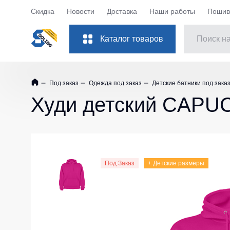
Скидка
Новости
Доставка
Наши работы
Пошив 
Каталог товаров
Костюмы рабочие
Куртки
Под заказ
Одежда под заказ
Детские батники под зака
Одежда
Куртки рабо
Худи детский CAPUC
Обувь
Куртки рабоч
Повседневная обувь
Куртки Softsh
Защита рук
Куртки повс
Куртки зимни
Защита глаз
Под Заказ
+ Детские размеры
Куртки женск
Защита слуха
Куртки Детск
Защита головы
Куртки ХоРе
Защита дыхания