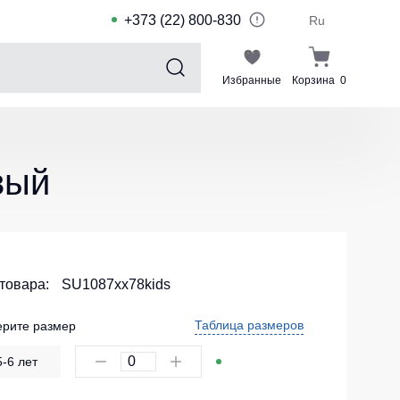
+373 (22) 800-830
Ru
Избранные
Корзина
0
Sports collection
Спортивные костюмы для детей
вый
Спортивные куртки
Спортивные штаны
Футболки для спорта
Шорты и леггинсы для спорта
 товара:
SU1087xx78kids
Одежда для плавания
Таблица размеров
рите размер
Спортивные костюмы
5-6 лет
Комплекты для команд