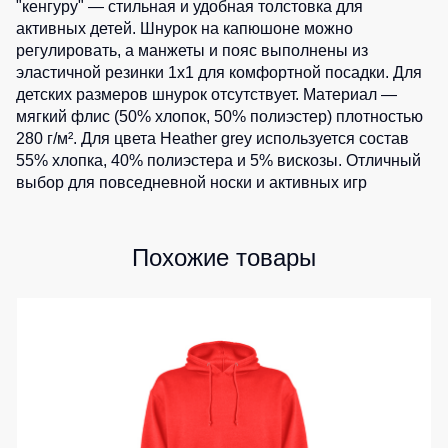
"кенгуру" — стильная и удобная толстовка для
Детские
активных детей. Шнурок на капюшоне можно
жилеты
Батники
регулировать, а манжеты и пояс выполнены из
/
эластичной резинки 1x1 для комфортной посадки. Для
Комбинезоны
Толстовки
детских размеров шнурок отсутствует. Материал —
мягкий флис (50% хлопок, 50% полиэстер) плотностью
Батники
280 г/м². Для цвета Heather grey используется состав
на
молнии
55% хлопка, 40% полиэстера и 5% вискозы. Отличный
выбор для повседневной носки и активных игр
Батники
Tours
Свитшоты
Похожие товары
Худи
Женские
батники
Детские
батники