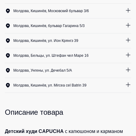
Медицинские
Рубашки
0
шт.
не
костюмы
Молдова, Кишинёв, Московский бульвар 3/6
утепленные
Костюмы
Носки
0
шт.
Полукомбинезоны
для
Молдова, Кишинёв, бульвар Гагарина 5/3
утепленные
охраны
Шорты
1
шт.
Полукомбинезоны
Серия
Шорты
Молдова, Кишинёв, ул. Ион Крянгэ 39
Outlet
Хорека
рабочие
0
шт.
Серия
Молдова, Бельцы, ул. Штефан чел Маре 16
Шорты
Жилеты
KNOXFIELD
повседневные
0
шт.
Жилеты
Молдова, Унгены, ул. Дечебал 5/A
Шорты
утепленные
Халаты
спортивные
0
шт.
Max
Neo
Молдова, Кишинёв, ул. Mircea cel Batrin 39
Защита
Детские
0
шт.
от
шорты
Жилеты
влаги
утепленные
Одежда
Описание товара
Жилеты
высокой
Защита
неутепленные
видимости
от
Жилеты
повышенных
Детский худи CAPUCHA
с капюшоном и карманом
светоотражающие
температур