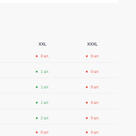
Носки
Шорты
Шорты рабочие
Шорты повседневные
XXL
XXXL
Шорты спортивные
0 шт.
0 шт.
тур
Детские шорты
1 шт.
0 шт.
Одежда высокой видимости
1 шт.
0 шт.
1 шт.
0 шт.
2 шт.
0 шт.
0 шт.
0 шт.