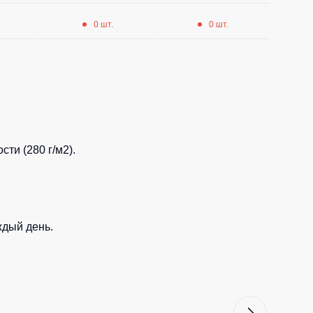
0 шт.
0 шт.
ти (280 г/м2).
ждый день.