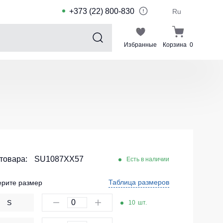
+373 (22) 800-830
Ru
Избранные
Корзина
0
Sports collection
Спортивные костюмы для детей
Спортивные куртки
Спортивные штаны
Футболки для спорта
Шорты и леггинсы для спорта
 товара:
SU1087XX57
Есть в наличии
Одежда для плавания
Таблица размеров
рите размер
Спортивные костюмы
S
10
шт.
Комплекты для команд