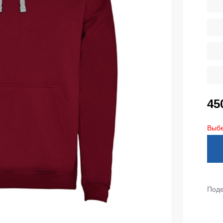
тепленные
Детские футболки
ки)
Фартуки
е брюки
Костюмы
брюки
ны
Серия MAX
аботы
Серия Neurum
45
а и медицина
Серия Comfort
ки на каждый день
Серия Professional
Выбе
Серия Practic
незоны
Серия Emerton
зоны не утепленные
Серия Тактической одежды
зоны утепленные
Серия MULTINORM
Поде
зоны Outlet
Медицинские костюмы
Костюмы для охраны