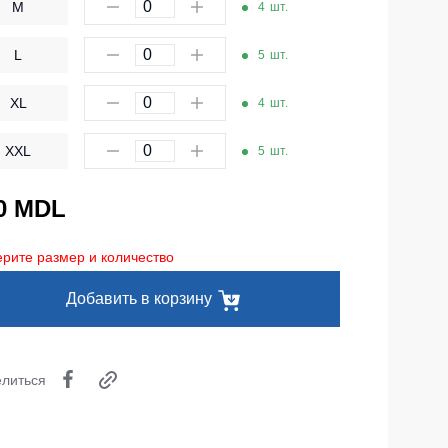
M
4
шт.
Одноразовая спецодежда
L
Термобелье
5
шт.
Специальная одежда
XL
4
шт.
Головные уборы
XXL
5
шт.
Кепки
0 MDL
Шапки
Баффы
рите размер и количество
Головные уборы ХоРеКа и Медицина
Добавить в корзину
Балаклавы
Аксессуары
литься
Пояс для инструментов
Рубашки