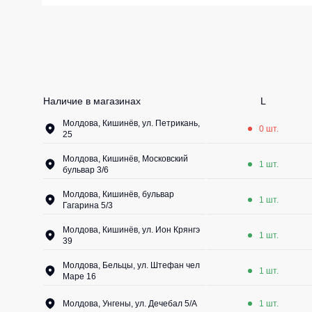
Жилеты утеп
Инструменты
Жилеты утеп
Под заказ
Жилеты неут
Жилеты све
Наличие в магазинах
L
Детские жил
Молдова, Кишинёв, ул. Петрикань,
0 шт.
Комбинезо
25
Молдова, Кишинёв, Московский
1 шт.
бульвар 3/6
Молдова, Кишинёв, бульвар
1 шт.
Гагарина 5/3
Молдова, Кишинёв, ул. Ион Крянгэ
1 шт.
39
Молдова, Бельцы, ул. Штефан чел
1 шт.
Маре 16
Молдова, Унгены, ул. Дечебал 5/A
1 шт.