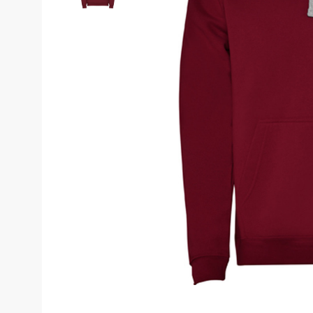
Костюмы у
Страховочное оборудование
Наколенники
Штаны (Брю
Сумки и Рюкзаки
Камуфляжны
Утепленные 
Химия
Детские шта
Хозинвентарь
Штаны для р
Противопожарное оборудование
Брюки ХоРеК
Дорожное ограждение
Джинсы, брю
Аптечки
Полукомби
Stamina
Полукомбине
Принты
Полукомбине
Ткани / Фурнитура
Полукомбине
Промышленные пылесосы
Жилеты
Мигалки