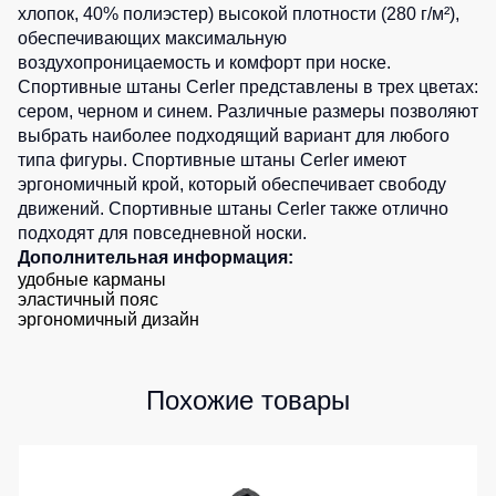
хлопок, 40% полиэстер) высокой плотности (280 г/м²),
Детские
обеспечивающих максимальную
жилеты
Батники
воздухопроницаемость и комфорт при носке.
/
Спортивные штаны Cerler представлены в трех цветах:
Комбинезоны
Толстовки
сером, черном и синем. Различные размеры позволяют
Батники
выбрать наиболее подходящий вариант для любого
на
типа фигуры. Спортивные штаны Cerler имеют
молнии
эргономичный крой, который обеспечивает свободу
движений. Спортивные штаны Cerler также отлично
Батники
подходят для повседневной носки.
Tours
Дополнительная информация:
Свитшоты
удобные карманы
эластичный пояс
Худи
эргономичный дизайн
Женские
батники
Похожие товары
Детские
батники