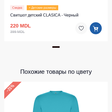
Детские
Скидка
+ Детские размеры
жилеты
Батники
Свитшот детский CLASICA - Черный
/
Комбинезоны
Толстовки
220 MDL
Батники
399 MDL
на
молнии
Батники
Tours
Свитшоты
Худи
Похожие товары по цвету
Женские
батники
–25%
Детские
батники