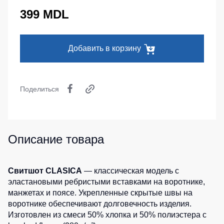
Серия
Под заказ
Утепленные
399 MDL
Головные
MAX
брюки
уборы
Серия
Детские
Neurum
Кепки
штаны
Добавить в корзину
Серия
Шапки
Штаны
Comfort
для
Баффы
работы
Серия
Поделиться
Головные
Professional
Брюки
уборы
ХоРеКа
Серия
ХоРеКа
и
Practic
и
медицина
Медицина
Описание товара
Серия
Джинсы,
Emerton
Балаклавы
брюки
Серия
на
Аксессуары
Свитшот CLASICA
— классическая модель с
Тактической
каждый
эластановыми ребристыми вставками на воротнике,
одежды
день
Пояс
манжетах и поясе. Укрепленные скрытые швы на
для
Серия
воротнике обеспечивают долговечность изделия.
инструментов
Полукомбинезо
MULTINORM
Изготовлен из смеси 50% хлопка и 50% полиэстера с
Полукомбинезоны