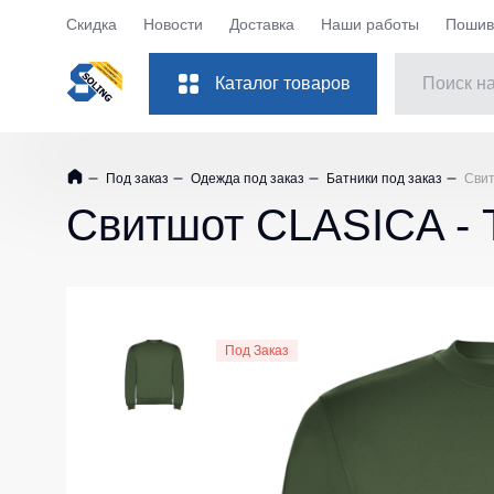
Скидка
Новости
Доставка
Наши работы
Пошив 
Каталог товаров
Костюмы рабочие
Куртки
Под заказ
Одежда под заказ
Батники под заказ
Свит
Одежда
Куртки рабо
Свитшот CLASICA -
Обувь
Куртки рабоч
Повседневная обувь
Куртки Softsh
Защита рук
Куртки повс
Куртки зимни
Защита глаз
Под Заказ
Куртки женск
Защита слуха
Куртки Детск
Защита головы
Куртки ХоРе
Защита дыхания