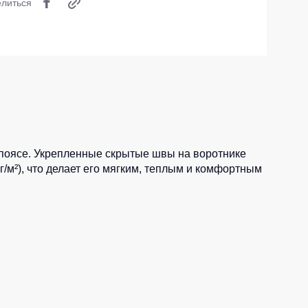
литься
Носки
Шорты
Шорты рабочие
Шорты повседневные
Шорты спортивные
тур
Детские шорты
 поясе. Укрепленные скрытые швы на воротнике
г/м²), что делает его мягким, теплым и комфортным
Одежда высокой видимости