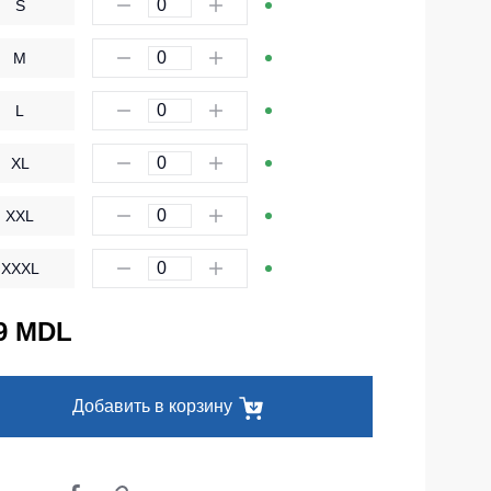
S
Одноразовая спецодежда
M
Термобелье
L
Специальная одежда
Головные уборы
XL
Кепки
XXL
Шапки
XXXL
Баффы
Головные уборы ХоРеКа и Медицина
9 MDL
Балаклавы
Аксессуары
Добавить в корзину
Пояс для инструментов
Рубашки