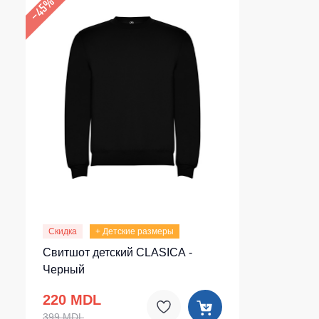
–45%
Скидка
+ Детские размеры
Свитшот детский CLASICA -
Черный
220 MDL
399 MDL