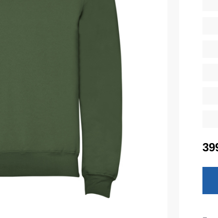
тепленные
Детские футболки
ки)
Фартуки
е брюки
Костюмы
брюки
ны
Серия MAX
аботы
Серия Neurum
а и медицина
Серия Comfort
ки на каждый день
Серия Professional
Серия Practic
незоны
39
Серия Emerton
зоны не утепленные
Серия Тактической одежды
зоны утепленные
Серия MULTINORM
зоны Outlet
Медицинские костюмы
Костюмы для охраны