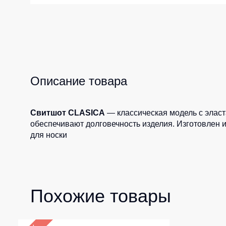
Жилеты утеп
Инструменты
Жилеты утеп
Под заказ
Жилеты неут
Жилеты све
Детские жил
Описание товара
Комбинезо
Свитшот CLASICA
— классическая модель с элас
обеспечивают долговечность изделия. Изготовлен из
для носки
Похожие товары