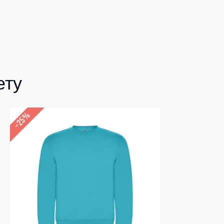
ету
–25%