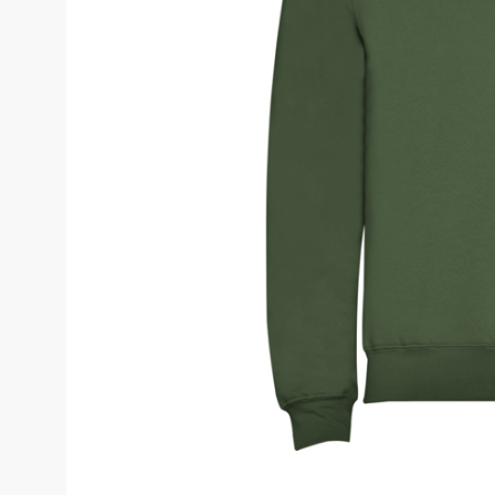
Костюмы у
Страховочное оборудование
Наколенники
Штаны (Брю
Сумки и Рюкзаки
Камуфляжны
Утепленные 
Химия
Детские шта
Хозинвентарь
Штаны для р
Противопожарное оборудование
Брюки ХоРеК
Дорожное ограждение
Джинсы, брю
Аптечки
Полукомби
Stamina
Полукомбине
Принты
Полукомбине
Ткани / Фурнитура
Полукомбине
Промышленные пылесосы
Жилеты
Мигалки