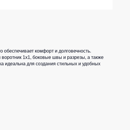
Носки
Шорты
Шорты рабочие
Шорты повседневные
Шорты спортивные
то обеспечивает комфорт и долговечность.
тур
воротник 1x1, боковые швы и разрезы, а также
Детские шорты
шка идеальна для создания стильных и удобных
Одежда высокой видимости