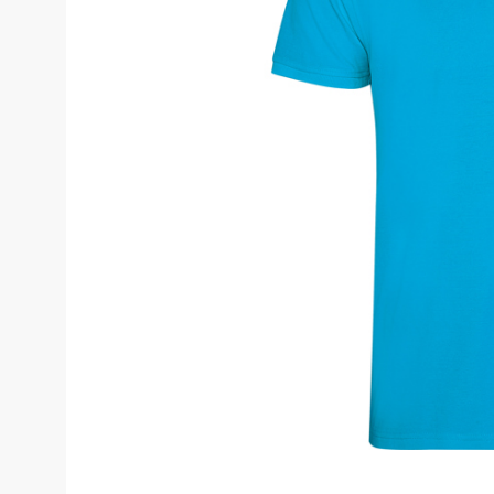
Костюмы у
Страховочное оборудование
Наколенники
Штаны (Брю
Сумки и Рюкзаки
Камуфляжны
Утепленные 
Химия
Детские шта
Хозинвентарь
Штаны для р
Противопожарное оборудование
Брюки ХоРеК
Дорожное ограждение
Джинсы, брю
Аптечки
Полукомби
Stamina
Полукомбине
Принты
Полукомбине
Ткани / Фурнитура
Полукомбине
Промышленные пылесосы
Жилеты
Мигалки