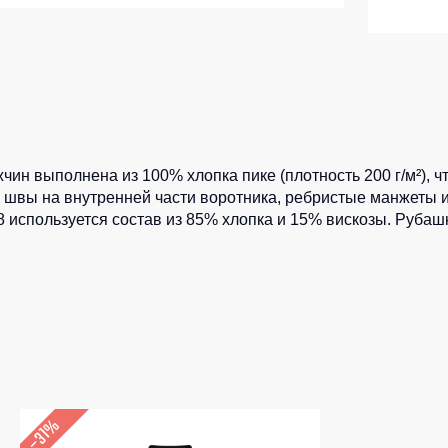
ленные Max Neo
Серия Хорека
ленные
Серия KNOXFIELD
епленные
Халаты
тоотражающие
Защита от влаги
еты
чин выполнена из 100% хлопка пике (плотность 200 г/м²), ч
ны
Защита от повышенных темпера
вы на внутренней части воротника, ребристые манжеты и 
 58 используется состав из 85% хлопка и 15% вискозы. Руба
Батники / Толстовки
Батники на молнии
Батники Tours
Свитшоты
Худи
Женские батники
–31%
Детские батники