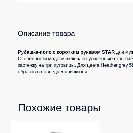
Жилеты утеп
Инструменты
Жилеты утеп
Под заказ
Жилеты неут
Описание товара
Жилеты све
Детские жил
Рубашка-поло с коротким рукавом STAR
для муж
Комбинезо
Особенности модели включают усиленные скрытые ш
застежку на три пуговицы. Для цвета Heather grey
образов в повседневной жизни
Похожие товары