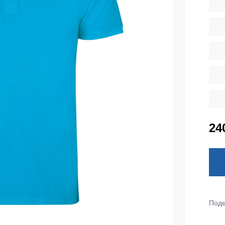
тепленные
Детские футболки
ки)
Фартуки
е брюки
Костюмы
брюки
ны
Серия MAX
аботы
Серия Neurum
а и медицина
Серия Comfort
ки на каждый день
Серия Professional
24
Серия Practic
незоны
Серия Emerton
зоны не утепленные
Серия Тактической одежды
зоны утепленные
Серия MULTINORM
зоны Outlet
Поде
Медицинские костюмы
Костюмы для охраны