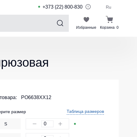
+373 (22) 800-830
Ru
Избранные
Корзина
0
Sports collection
Спортивные костюмы для детей
ирюзовая
Спортивные куртки
Спортивные штаны
Футболки для спорта
Шорты и леггинсы для спорта
 товара:
PO6638XX12
Одежда для плавания
Таблица размеров
рите размер
Спортивные костюмы
S
Комплекты для команд