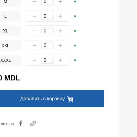
M
Одноразовая спецодежда
L
Термобелье
XL
Специальная одежда
Головные уборы
XXL
Кепки
XXXL
Шапки
Баффы
0 MDL
Головные уборы ХоРеКа и Медицина
Балаклавы
Добавить в корзину
Аксессуары
Пояс для инструментов
литься
Рубашки