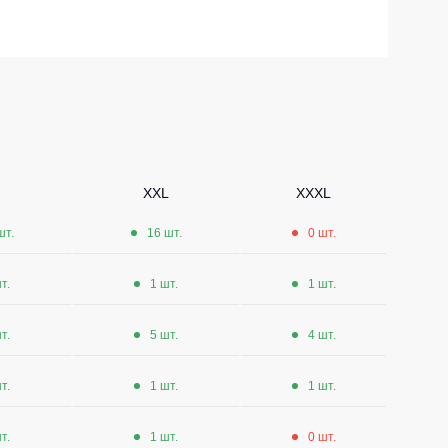
Носки
Шорты
Шорты рабочие
Шорты повседневные
Шорты спортивные
тур
XXL
XXXL
Детские шорты
шт.
16 шт.
0 шт.
Одежда высокой видимости
т.
1 шт.
1 шт.
т.
5 шт.
4 шт.
т.
1 шт.
1 шт.
т.
1 шт.
0 шт.