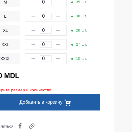
M
35
шт.
Одноразовая спецодежда
L
Термобелье
38
шт.
Специальная одежда
XL
28
шт.
Головные уборы
XXL
27
шт.
Кепки
XXXL
10
шт.
Шапки
Баффы
0 MDL
Головные уборы ХоРеКа и Медицина
рите размер и количество
Балаклавы
Добавить в корзину
Аксессуары
Пояс для инструментов
литься
Рубашки