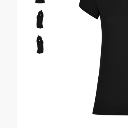
Костюмы у
Страховочное оборудование
Наколенники
Штаны (Брю
Сумки и Рюкзаки
Камуфляжны
Утепленные 
Химия
Детские шта
Хозинвентарь
Штаны для р
Противопожарное оборудование
Брюки ХоРеК
Дорожное ограждение
Джинсы, брю
Аптечки
Полукомби
Stamina
Полукомбине
Принты
Полукомбине
Ткани / Фурнитура
Полукомбине
Промышленные пылесосы
Жилеты
Мигалки