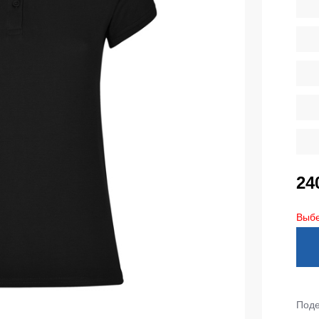
тепленные
Детские футболки
ки)
Фартуки
е брюки
Костюмы
брюки
ны
Серия MAX
аботы
Серия Neurum
а и медицина
Серия Comfort
ки на каждый день
Серия Professional
24
Серия Practic
незоны
Выбе
Серия Emerton
зоны не утепленные
Серия Тактической одежды
зоны утепленные
Серия MULTINORM
зоны Outlet
Медицинские костюмы
Поде
Костюмы для охраны