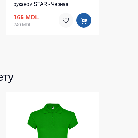
рукавом STAR - Черная
165 MDL
240 MDL
ету