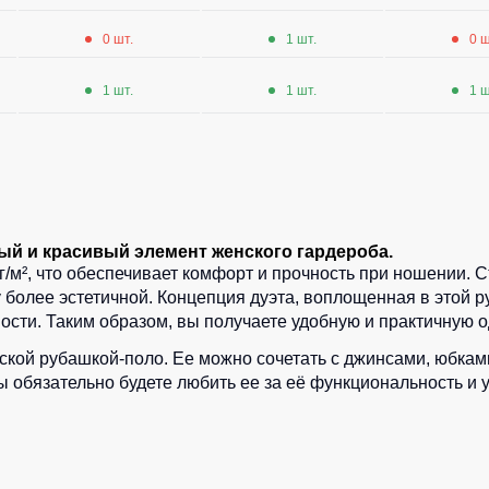
0 шт.
1 шт.
0 ш
1 шт.
1 шт.
1 ш
й и красивый элемент женского гардероба.
г/м², что обеспечивает комфорт и прочность при ношении. 
более эстетичной. Концепция дуэта, воплощенная в этой р
сти. Таким образом, вы получаете удобную и практичную од
нской рубашкой-поло. Ее можно сочетать с джинсами, юбкам
Вы обязательно будете любить ее за её функциональность и 