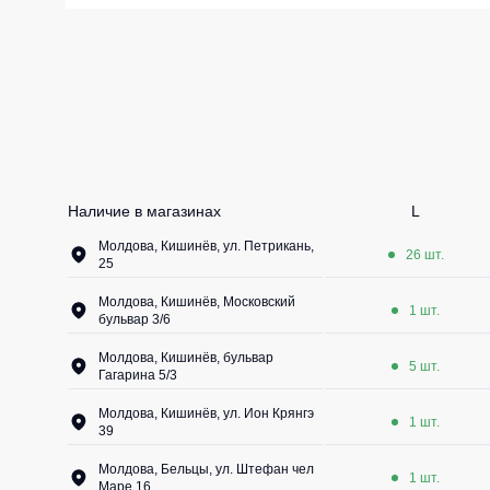
Жилеты утеп
Инструменты
Жилеты утеп
Под заказ
Жилеты неут
Жилеты све
Детские жил
Наличие в магазинах
Комбинезо
L
Молдова, Кишинёв, ул. Петрикань,
26 шт.
25
Молдова, Кишинёв, Московский
1 шт.
бульвар 3/6
Молдова, Кишинёв, бульвар
5 шт.
Гагарина 5/3
Молдова, Кишинёв, ул. Ион Крянгэ
1 шт.
39
Молдова, Бельцы, ул. Штефан чел
1 шт.
Маре 16