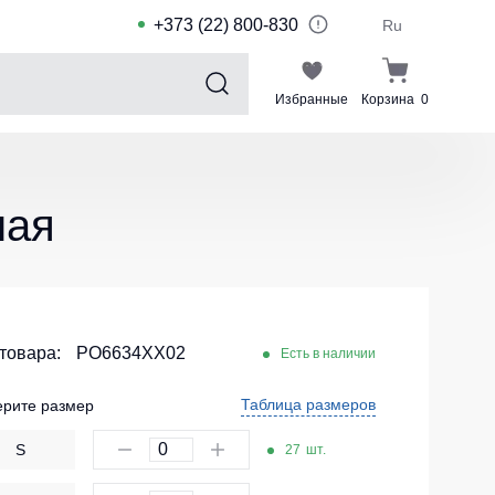
+373 (22) 800-830
Ru
Избранные
Корзина
0
Sports collection
Спортивные костюмы для детей
ная
Спортивные куртки
Спортивные штаны
Футболки для спорта
Шорты и леггинсы для спорта
 товара:
PO6634XX02
Есть в наличии
Одежда для плавания
Таблица размеров
рите размер
Спортивные костюмы
S
27
шт.
Комплекты для команд