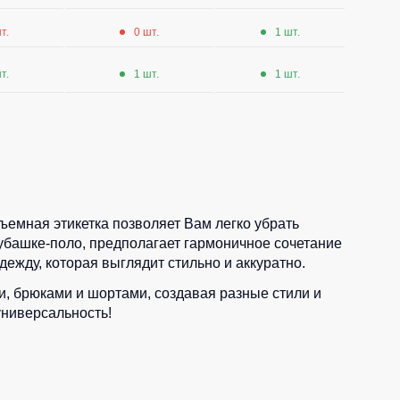
т.
0 шт.
1 шт.
т.
1 шт.
1 шт.
Съемная этикетка позволяет Вам легко убрать
убашке-поло, предполагает гармоничное сочетание
ежду, которая выглядит стильно и аккуратно.
и, брюками и шортами, создавая разные стили и
универсальность!