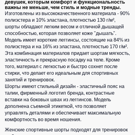
девушек, которым комфорт и функциональность
Детские
важны не меньше, чем стиль и модные тренды.
жилеты
Батники
Изготовлены из высококачественного материала - 90%
/
полиэстера и 10% эластана, плотностью 130 г/м²,
Комбинезоны
Толстовки
шорты обладают легким весом и отличной дышащей
способностью, которая позволяет коже "дышать".
Батники
Модель имеет короткие леггинсы, состоящие на 84% из
на
полиэстера и на 16% из эластана, плотностью 170 г/м².
молнии
Эта комбинация материалов придает шортам мягкость,
Батники
эластичность и прекрасную посадку на теле. Кроме
Tours
того, материал с легкостью и быстро сохнет после
стирки, что делает его идеальным для спортивных
Свитшоты
занятий и тренировок.
Худи
Шорты имеют стильный дизайн - эластичный пояс на
Женские
талии, фирменный логотип бренда, контрастные
батники
вставки на боковых швах из леггинсов. Модель
дополнена съемной этикеткой, что позволяет
Детские
управлять деталями и обеспечивает максимальную
батники
комфортность во время ношения.
Женские спортивные шорты подходят для тренировок