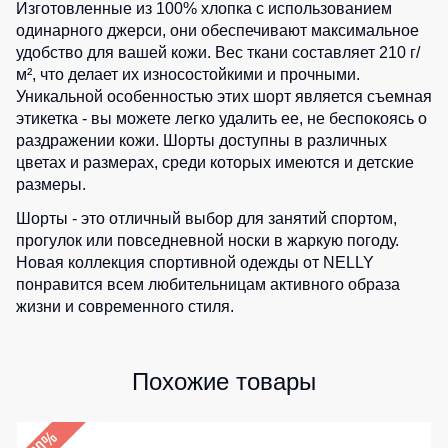
Изготовленные из 100% хлопка с использованием
Детские
одинарного джерси, они обеспечивают максимальное
жилеты
Батники
удобство для вашей кожи. Вес ткани составляет 210 г/
/
м², что делает их износостойкими и прочными.
Комбинезоны
Толстовки
Уникальной особенностью этих шорт является съемная
этикетка - вы можете легко удалить ее, не беспокоясь о
Батники
на
раздражении кожи. Шорты доступны в различных
молнии
цветах и размерах, среди которых имеются и детские
размеры.
Батники
Tours
Шорты - это отличный выбор для занятий спортом,
прогулок или повседневной носки в жаркую погоду.
Свитшоты
Новая коллекция спортивной одежды от NELLY
Худи
понравится всем любительницам активного образа
жизни и современного стиля.
Женские
батники
Детские
Похожие товары
батники