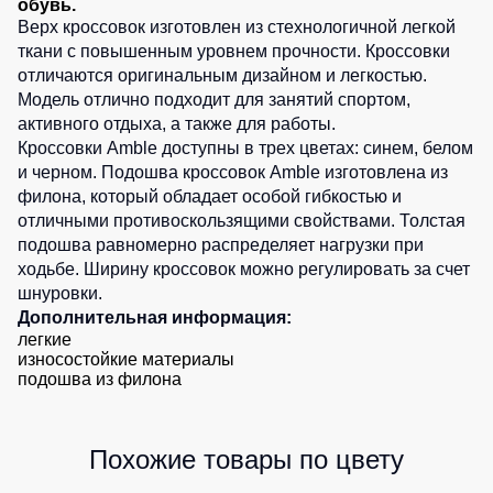
обувь.
0
шт.
0
шт.
Детские
0
шт.
2
шт.
Верх кроссовок изготовлен из стехнологичной легкой
1
шт.
жилеты
Батники
ткани с повышенным уровнем прочности. Кроссовки
0
шт.
1
шт.
0
шт.
0
шт.
/
отличаются оригинальным дизайном и легкостью.
1
шт.
0
шт.
Комбинезоны
Толстовки
Модель отлично подходит для занятий спортом,
1
шт.
1
шт.
1
шт.
активного отдыха, а также для работы.
Батники
0
шт.
0
шт.
Кроссовки Amble доступны в трех цветах: синем,
белом
на
1
шт.
и
черном
. Подошва кроссовок Amble изготовлена из
0
шт.
молнии
1
шт.
филона, который обладает особой гибкостью и
Батники
0
шт.
отличными противоскользящими свойствами. Толстая
0
шт.
Tours
подошва равномерно распределяет нагрузки при
Свитшоты
ходьбе. Ширину кроссовок можно регулировать за счет
0
шт.
шнуровки.
Худи
Дополнительная информация:
Женские
легкие
износостойкие материалы
батники
подошва из филона
Детские
батники
Похожие товары по цвету