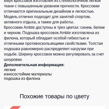
1
шт.
Верх кроссовок изготовлен из стехнологичной легкой
1
шт.
Детские
ткани с повышенным уровнем прочности. Кроссовки
1
шт.
1
шт.
0
шт.
1
шт.
жилеты
Батники
отличаются оригинальным дизайном и легкостью.
1
шт.
0
шт.
/
Модель отлично подходит для занятий спортом,
0
шт.
1
шт.
Комбинезоны
Толстовки
1
шт.
активного отдыха, а также для работы.
1
шт.
0
шт.
Кроссовки Amble доступны в трех цветах: синем,
белом
Батники
1
шт.
и
черном
. Подошва кроссовок Amble изготовлена из
1
шт.
на
1
шт.
филона, который обладает особой гибкостью и
молнии
0
шт.
отличными противоскользящими свойствами. Толстая
0
шт.
Батники
подошва равномерно распределяет нагрузки при
Tours
ходьбе. Ширину кроссовок можно регулировать за счет
1
шт.
Свитшоты
шнуровки.
Дополнительная информация:
Худи
легкие
износостойкие материалы
Женские
подошва из филона
батники
Детские
батники
Похожие товары по цвету