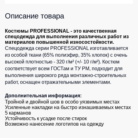
Детские
жилеты
Батники
Описание товара
/
Комбинезоны
Толстовки
Костюмы PROFESSIONAL - это качественная
спецодежда для выполнения различных работ из
Батники
материалов повышенной износостойкости.
на
Спецодежда серии PROFESSIONAL изготавливается
молнии
из особой ткани (65% полиэфир, 35% хлопок) с очень
Батники
высокой плотностью - 320 г/м² (+/- 10 г/м²). Костюм
Tours
соответствует всем ГОСТам и ТУ РМ, подходит для
Свитшоты
выполнения широкого ряда монтажно-строительных
работ, оснащен отражательными элементами.
Худи
Женские
Дополнительная информация:
батники
Тройной и двойной шов в особо уязвимых местах
Усиленные накладки на быстро изнашиваемых местах
Детские
5 карманов
батники
Устойчивость к усадке после стирок
Возможно нанесение логотипов на одежду