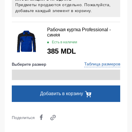
Медицинские
Рубашки
Предметы продаются отдельно. Пожалуйста,
не
костюмы
добавьте каждый элемент в корзину.
утепленные
Костюмы
Носки
Полукомбинезоны
для
утепленные
охраны
Шорты
Рабочая куртка Professional -
синяя
Полукомбинезоны
Серия
Шорты
Outlet
Есть в наличии
Хорека
рабочие
385 MDL
Серия
Шорты
Жилеты
KNOXFIELD
повседневные
Таблица размеров
Выберите размер
Жилеты
Шорты
утепленные
Халаты
спортивные
Max
Neo
Защита
Детские
от
шорты
Жилеты
Добавить в корзину
влаги
утепленные
Одежда
Жилеты
высокой
Защита
неутепленные
видимости
Поделиться
от
Жилеты
повышенных
светоотражающие
температур