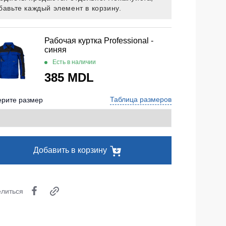
бавьте каждый элемент в корзину.
Носки
Шорты
Рабочая куртка Professional -
синяя
Шорты рабочие
Есть в наличии
Шорты повседневные
385 MDL
Шорты спортивные
тур
Таблица размеров
рите размер
Детские шорты
Одежда высокой видимости
Добавить в корзину
литься