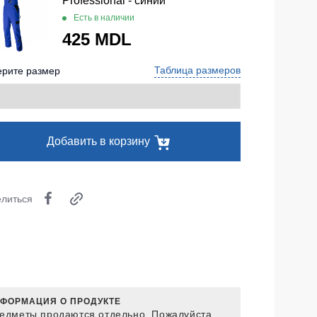
Professional - синий
Одноразовая спецодежда
Есть в наличии
425 MDL
Термобелье
Таблица размеров
рите размер
Специальная одежда
Головные уборы
Кепки
Добавить в корзину
Шапки
Баффы
Головные уборы ХоРеКа и Медицина
литься
Балаклавы
Аксессуары
Пояс для инструментов
ФОРМАЦИЯ О ПРОДУКТЕ
Рубашки
едметы продаются отдельно. Пожалуйста,