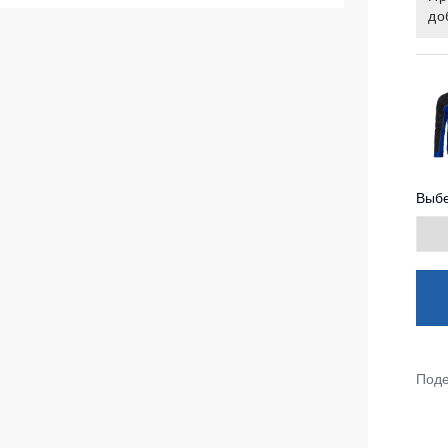
до
ленные Max Neo
Серия Хорека
ленные
Серия KNOXFIELD
епленные
Халаты
тоотражающие
Защита от влаги
еты
ны
Защита от повышенных темпера
Выбе
Батники / Толстовки
Батники на молнии
Батники Tours
Свитшоты
Худи
Поде
Женские батники
Детские батники