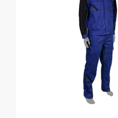
Костюмы у
Страховочное оборудование
Наколенники
Штаны (Брю
Сумки и Рюкзаки
Камуфляжны
Утепленные 
Химия
Детские шта
Хозинвентарь
Штаны для р
Противопожарное оборудование
Брюки ХоРеК
Дорожное ограждение
Джинсы, брю
Аптечки
Полукомби
Stamina
Полукомбине
Принты
Полукомбине
Ткани / Фурнитура
Полукомбине
Промышленные пылесосы
Жилеты
Мигалки