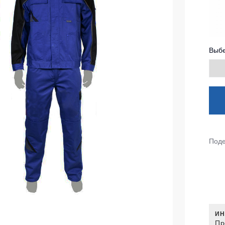
тепленные
Детские футболки
ки)
Фартуки
е брюки
Выбе
Костюмы
брюки
ны
Серия MAX
аботы
Серия Neurum
а и медицина
Серия Comfort
ки на каждый день
Серия Professional
Серия Practic
Поде
незоны
Серия Emerton
зоны не утепленные
Серия Тактической одежды
зоны утепленные
Серия MULTINORM
зоны Outlet
Медицинские костюмы
ИН
Костюмы для охраны
Пр