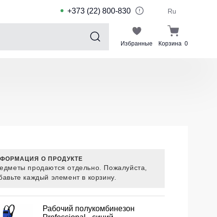
+373 (22) 800-830
Ru
Избранные
Корзина
0
Sports collection
Спортивные костюмы для детей
Спортивные куртки
Спортивные штаны
Футболки для спорта
Шорты и леггинсы для спорта
ФОРМАЦИЯ О ПРОДУКТЕ
едметы продаются отдельно. Пожалуйста,
Одежда для плавания
бавьте каждый элемент в корзину.
Спортивные костюмы
Комплекты для команд
Рабочий полукомбинезон