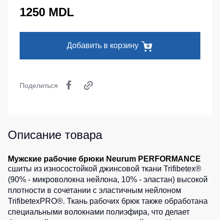
Серия
Под заказ
1250 MDL
Утепленные
Головные
MAX
брюки
уборы
Серия
Детские
Neurum
Кепки
Добавить в корзину
штаны
Серия
Шапки
Штаны
Comfort
для
Баффы
работы
Серия
Поделиться
Головные
Professional
Брюки
уборы
ХоРеКа
Серия
ХоРеКа
и
Practic
и
медицина
Медицина
Описание товара
Серия
Джинсы,
Emerton
Балаклавы
брюки
Мужские рабочие брюки Neurum PERFORMANCE
Серия
на
Аксессуары
сшиты из износостойкой джинсовой ткани Trifibetex®
Тактической
каждый
(90% - микроволокна нейлона, 10% - эластан) высокой
одежды
день
Пояс
плотности в сочетании с эластичным нейлоном
для
Серия
TrifibetexPRO®. Ткань рабочих брюк также обработана
инструментов
Полукомбинезо
MULTINORM
специальными волокнами полиэфира, что делает
Полукомбинезоны