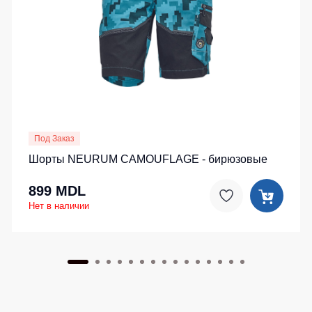
Детские
жилеты
Батники
/
Комбинезоны
Толстовки
Батники
на
молнии
Батники
Под Заказ
Tours
Шорты NEURUM CAMOUFLAGE - бирюзовые
Свитшоты
899 MDL
Худи
Нет в наличии
Женские
батники
Детские
батники