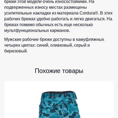
Медицинские
брюки этой модели очень износостойкими. На
Рубашки
не
костюмы
подверженных износу местах размещены
утепленные
усилительные накладки из материала Cordura®. В этих
Костюмы
Носки
рабочих брюках удобно работать и легко двигаться. На
Полукомбинезоны
для
утепленные
брюках помимо обычных есть еще несколько
охраны
Шорты
мультфункциональных карманов.
Полукомбинезоны
Серия
Шорты
Outlet
Хорека
Мужские рабочие брюки доступны в камуфляжных
рабочие
четырех цветах: синий,
оливковый
,
серый
и
Серия
Шорты
Жилеты
бирюзовый
.
KNOXFIELD
повседневные
Жилеты
Шорты
утепленные
Халаты
спортивные
Max
Похожие товары
Neo
Защита
Детские
от
шорты
Жилеты
влаги
утепленные
Одежда
Жилеты
высокой
Защита
неутепленные
видимости
от
Жилеты
повышенных
светоотражающие
температур