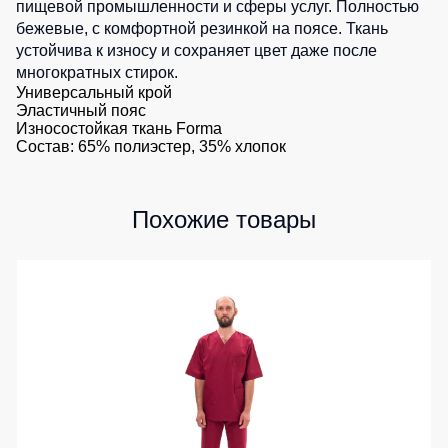
пищевой промышленности и сферы услуг. Полностью
Детские
0
шт.
бежевые, с комфортной резинкой на поясе. Ткань
жилеты
Батники
устойчива к износу и сохраняет цвет даже после
/
многократных стирок.
Комбинезоны
Толстовки
Универсальный крой
Эластичный пояс
Батники
Износостойкая ткань Forma
на
Состав: 65% полиэстер, 35% хлопок
молнии
Батники
Tours
Похожие товары
Свитшоты
Худи
Женские
батники
Детские
батники