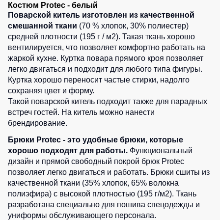
Костюм Protec - белый
Детские
Поварской китель изготовлен из качественной
жилеты
Батники
смешанной ткани
(70 % хлопок, 30% полиестер)
/
средней плотности (195 г / м2). Такая ткань хорошо
Комбинезоны
Толстовки
вентилируется, что позволяет комфортно работать на
жаркой кухне. Куртка повара прямого кроя позволяет
Батники
на
легко двигаться и подходит для любого типа фигуры.
молнии
Куртка хорошо переносит частые стирки, надолго
сохраняя цвет и форму.
Батники
Такой поварской китель подходит также для парадных
Tours
встреч гостей. На китель можно нанести
Свитшоты
брендирование.
Худи
Брюки Protec - это удобные брюки, которые
хорошо подходят для работы.
Функциональный
Женские
батники
дизайн и прямой свободный покрой брюк Protec
позволяет легко двигаться и работать. Брюки сшиты из
Детские
качественной ткани (35% хлопок, 65% волокна
батники
полиэфира) с высокой плотностью (195 г/м2). Ткань
разработана специально для пошива спецодежды и
униформы обслуживающего персонала.