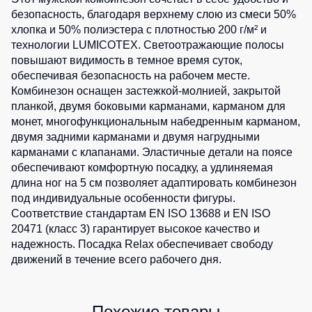
0
шт.
безопасность, благодаря верхнему слою из смеси 50%
Детские
0
шт.
жилеты
Батники
хлопка и 50% полиэстера с плотностью 200 г/м² и
0
шт.
/
технологии LUMICOTEX. Светоотражающие полосы
Комбинезоны
Толстовки
повышают видимость в темное время суток,
обеспечивая безопасность на рабочем месте.
Батники
Комбинезон оснащен застежкой-молнией, закрытой
на
планкой, двумя боковыми карманами, карманом для
молнии
монет, многофункциональным набедренным карманом,
Батники
двумя задними карманами и двумя нагрудными
Tours
карманами с клапанами. Эластичные детали на поясе
обеспечивают комфортную посадку, а удлиняемая
Свитшоты
длина ног на 5 см позволяет адаптировать комбинезон
Худи
под индивидуальные особенности фигуры.
Соответствие стандартам EN ISO 13688 и EN ISO
Женские
батники
20471 (класс 3) гарантирует высокое качество и
надежность. Посадка Relax обеспечивает свободу
Детские
движений в течение всего рабочего дня.
батники
Похожие товары