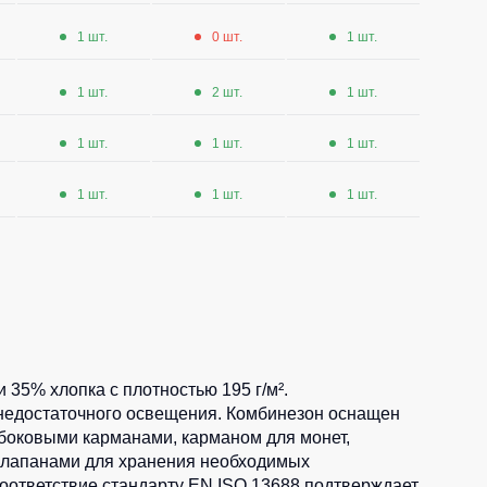
1 шт.
0 шт.
1 шт.
1 шт.
2 шт.
1 шт.
1 шт.
1 шт.
1 шт.
1 шт.
1 шт.
1 шт.
35% хлопка с плотностью 195 г/м².
 недостаточного освещения. Комбинезон оснащен
 боковыми карманами, карманом для монет,
клапанами для хранения необходимых
Соответствие стандарту EN ISO 13688 подтверждает