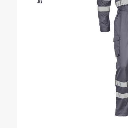
Костюмы у
Страховочное оборудование
Наколенники
Штаны (Брю
Сумки и Рюкзаки
Камуфляжны
Утепленные 
Химия
Детские шта
Хозинвентарь
Штаны для р
Противопожарное оборудование
Брюки ХоРеК
Дорожное ограждение
Джинсы, брю
Аптечки
Полукомби
Stamina
Полукомбине
Принты
Полукомбине
Ткани / Фурнитура
Полукомбине
Промышленные пылесосы
Жилеты
Мигалки