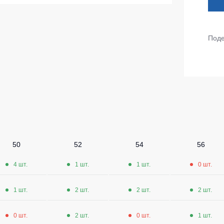
ленные Max Neo
Серия Хорека
ленные
Серия KNOXFIELD
Поде
епленные
Халаты
тоотражающие
Защита от влаги
еты
ны
Защита от повышенных темпера
Батники / Толстовки
Батники на молнии
50
52
54
56
Батники Tours
4 шт.
1 шт.
1 шт.
0 шт.
Свитшоты
Худи
1 шт.
2 шт.
2 шт.
2 шт.
Женские батники
0 шт.
2 шт.
0 шт.
1 шт.
Детские батники