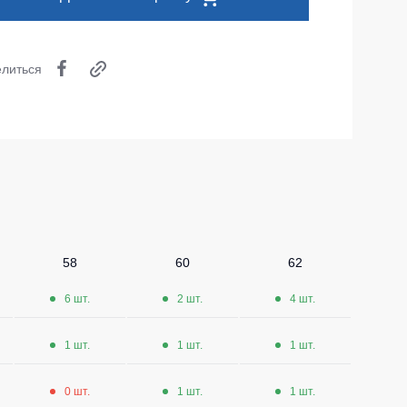
Носки
Шорты
литься
Шорты рабочие
Шорты повседневные
Шорты спортивные
тур
Детские шорты
Одежда высокой видимости
58
60
62
6 шт.
2 шт.
4 шт.
1 шт.
1 шт.
1 шт.
0 шт.
1 шт.
1 шт.