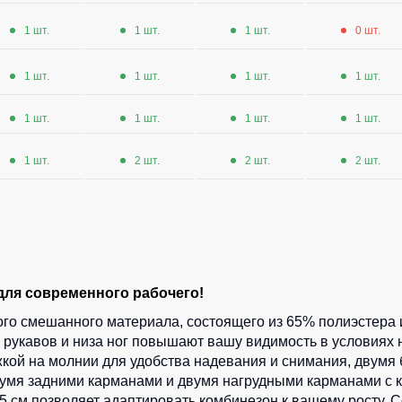
1 шт.
1 шт.
1 шт.
0 шт.
1 шт.
1 шт.
1 шт.
1 шт.
1 шт.
1 шт.
1 шт.
1 шт.
1 шт.
2 шт.
2 шт.
2 шт.
ля современного рабочего!
го смешанного материала, состоящего из 65% полиэстера и 
 рукавов и низа ног повышают вашу видимость в условиях
жкой на молнии для удобства надевания и снимания, двумя
мя задними карманами и двумя нагрудными карманами с 
 5 см позволяет адаптировать комбинезон к вашему росту. 