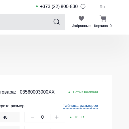
+373 (22) 800-830
Ru
Избранные
Корзина
0
Sports collection
Спортивные костюмы для детей
Спортивные куртки
Спортивные штаны
Футболки для спорта
Шорты и леггинсы для спорта
 товара:
03560003000XX
Есть в наличии
Одежда для плавания
Таблица размеров
рите размер
Спортивные костюмы
48
16
шт.
Комплекты для команд