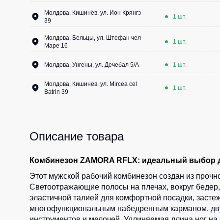
Молдова, Кишинёв, ул. Ион Крянгэ
1 шт.
39
Молдова, Бельцы, ул. Штефан чел
1 шт.
Маре 16
Молдова, Унгены, ул. Дечебал 5/A
1 шт.
Молдова, Кишинёв, ул. Mircea cel
1 шт.
Batrin 39
Описание товара
Комбинезон ZAMORA RFLX: идеальный выбор д
Этот мужской рабочий комбинезон создан из прочно
Светоотражающие полосы на плечах, вокруг бедер,
эластичной талией для комфортной посадки, засте
многофункциональным набедренным карманом, дву
инструментов и мелочей. Удлиняемая длина ног на