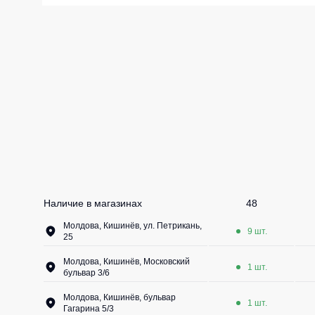
Жилеты утеп
Инструменты
Жилеты утеп
Под заказ
Жилеты неут
Жилеты све
Детские жил
Комбинезо
Наличие в магазинах
48
Молдова, Кишинёв, ул. Петрикань,
9 шт.
25
Молдова, Кишинёв, Московский
1 шт.
бульвар 3/6
Молдова, Кишинёв, бульвар
1 шт.
Гагарина 5/3