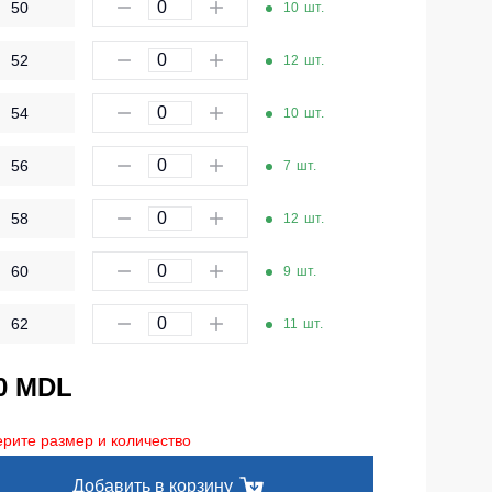
50
10
шт.
Одноразовая спецодежда
52
Термобелье
12
шт.
Специальная одежда
54
10
шт.
Головные уборы
56
7
шт.
Кепки
58
12
шт.
Шапки
Баффы
60
9
шт.
Головные уборы ХоРеКа и Медицина
62
11
шт.
Балаклавы
0 MDL
Аксессуары
Пояс для инструментов
рите размер и количество
Рубашки
Добавить в корзину