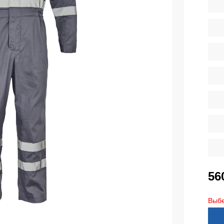
тепленные
Детские футболки
ки)
Фартуки
е брюки
Костюмы
брюки
ны
Серия MAX
аботы
Серия Neurum
а и медицина
Серия Comfort
ки на каждый день
Серия Professional
Серия Practic
незоны
Серия Emerton
зоны не утепленные
Серия Тактической одежды
56
зоны утепленные
Серия MULTINORM
зоны Outlet
Выбе
Медицинские костюмы
Костюмы для охраны