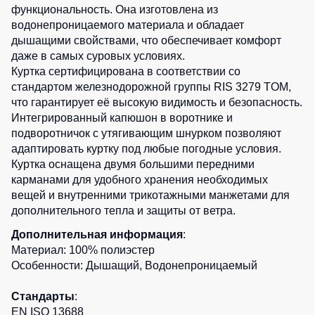
Медицинские
Рубашки
функциональность. Она изготовлена из
не
костюмы
водонепроницаемого материала и обладает
утепленные
Костюмы
Носки
дышащими свойствами, что обеспечивает комфорт
Полукомбинезоны
для
даже в самых суровых условиях.
утепленные
охраны
Шорты
Куртка сертифицирована в соответствии со
стандартом железнодорожной группы RIS 3279 TOM,
Полукомбинезоны
Серия
Шорты
Outlet
что гарантирует её высокую видимость и безопасность.
Хорека
рабочие
Интегрированный капюшон в воротнике и
Серия
Шорты
Жилеты
подворотничок с утягивающим шнурком позволяют
KNOXFIELD
повседневные
адаптировать куртку под любые погодные условия.
Жилеты
Куртка оснащена двумя большими передними
Шорты
утепленные
Халаты
карманами для удобного хранения необходимых
спортивные
Max
вещей и внутренними трикотажными манжетами для
Neo
Защита
Детские
дополнительного тепла и защиты от ветра.
от
шорты
Жилеты
влаги
Дополнительная информация
:
утепленные
Одежда
Материал: 100% полиэстер
Жилеты
высокой
Особенности: Дышащий, Водонепроницаемый
Защита
неутепленные
видимости
от
Жилеты
Стандарты
:
повышенных
светоотражающие
EN ISO 13688
температур