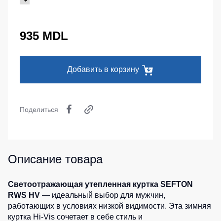
Серия
Под заказ
Утепленные
Головные
MAX
брюки
уборы
Серия
935 MDL
Детские
Neurum
Кепки
штаны
Серия
Шапки
Штаны
Comfort
Добавить в корзину
для
Баффы
работы
Серия
Головные
Professional
Брюки
уборы
ХоРеКа
Серия
ХоРеКа
Поделиться
и
Practic
и
медицина
Медицина
Серия
Джинсы,
Emerton
Балаклавы
брюки
Описание товара
Серия
на
Аксессуары
Тактической
каждый
одежды
день
Пояс
Светоотражающая утепленная куртка SEFTON
для
RWS HV
— идеальный выбор для мужчин,
Серия
инструментов
Полукомбинезо
работающих в условиях низкой видимости. Эта зимняя
MULTINORM
куртка Hi-Vis сочетает в себе стиль и
Полукомбинезоны