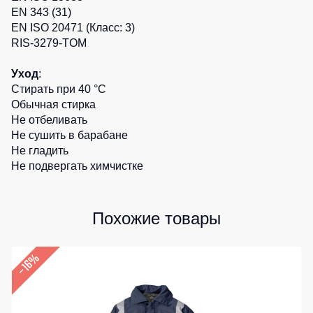
EN 343 (31)
Детские
EN ISO 20471 (Класс: 3)
жилеты
Батники
RIS-3279-TOM
/
Комбинезоны
Толстовки
Уход
:
Батники
Стирать при 40 °C
на
Обычная стирка
молнии
Не отбеливать
Батники
Не сушить в барабане
Tours
Не гладить
Не подвергать химчистке
Свитшоты
Худи
Похожие товары
Женские
батники
Детские
–16%
батники