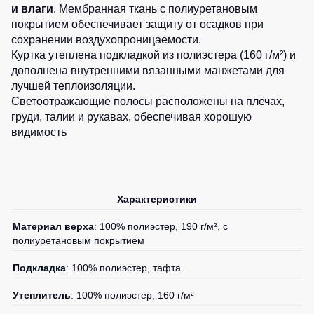
0
шт.
и влаги
. Мембранная ткань с полиуретановым
Детские
0
шт.
покрытием обеспечивает защиту от осадков при
жилеты
Батники
сохранении воздухопроницаемости.
0
шт.
/
Куртка утеплена подкладкой из полиэстера (160 г/м²) и
Комбинезоны
Толстовки
дополнена внутренними вязанными манжетами для
Батники
лучшей теплоизоляции.
на
Светоотражающие полосы расположены на плечах,
молнии
груди, талии и рукавах, обеспечивая хорошую
видимость
Батники
Tours
Свитшоты
Худи
Характеристики
Женские
Материал верха
: 100% полиэстер, 190 г/м², с
батники
полиуретановым покрытием
Детские
батники
Подкладка
: 100% полиэстер, тафта
Утеплитель
: 100% полиэстер, 160 г/м²