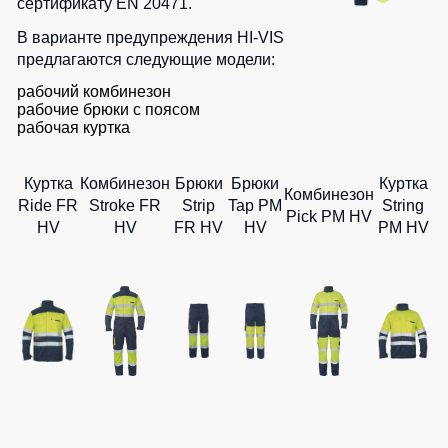
Медицинские
сертификату EN 20471.
Рубашки
не
костюмы
В варианте предупреждения HI-VIS
утепленные
Костюмы
Носки
предлагаются следующие модели:
Полукомбинезоны
для
рабочий комбинезон
утепленные
охраны
Шорты
рабочие брюки с поясом
Полукомбинезоны
Серия
рабочая куртка
Шорты
Outlet
Хорека
рабочие
Серия
Куртка
Комбинезон
Брюки
Брюки
Куртка
Шорты
Жилеты
Комбинезон
KNOXFIELD
Ride FR
Stroke FR
Strip
Tap PM
повседневные
String
Pick PM HV
Жилеты
HV
HV
FR HV
HV
PM HV
Шорты
утепленные
Халаты
спортивные
Max
Neo
Защита
Детские
от
шорты
Жилеты
влаги
утепленные
Одежда
Жилеты
высокой
Защита
неутепленные
видимости
от
Жилеты
повышенных
светоотражающие
температур