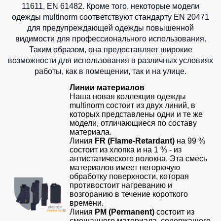
11611, EN 61482. Кроме того, некоторые модели
на
леггинсы
Surma
Сумки и Рюкзаки
каждый
одежды multinorm соответствуют стандарту EN 20471
для
Футболки
день
спорта
для предупреждающей одежды повышенной
Химия
с
видимости для профессионального использования.
Куртки
Одежда
V-
Таким образом, она предоставляет широкие
Хозинвентарь
женские
для
образным
возможности для использования в различных условиях
плавания
вырезом
Куртки
Противопожарное оборудование
работы, как в помещении, так и на улице.
Детские
Спортивные
Футболки
Дорожное ограждение
Линии материалов
костюмы
с
Куртки
Наша новая коллекция одежды
длинным
ХоРеКа
Аптечки
Комплекты
multinorm состоит из двух линий, в
рукавом
и
которых представлены одни и те же
для
Stamina
модели, отличающиеся по составу
медицина
команд
Майки
материала.
Принты
Линия
FR (Flame-Retardant)
Остальные
на 99 %
Костюмы
Одноразова
состоит из хлопка и на 1 % - из
утепленные
Детские
спецодежда
Ткани / Фурнитура
антистатического волокна. Эта смесь
футболки
материалов имеет негорючую
Промышленные пылесосы
обработку поверхности, которая
Штаны
Термобелье
противостоит нагреванию и
Фартуки
(Брюки)
Мигалки
возгоранию в течение короткого
Специальна
времени.
Камуфляжные
Инструменты
Костюмы
Линия
PM (Permanent)
состоит из
одежда
брюки
смешанного материала, содержащего