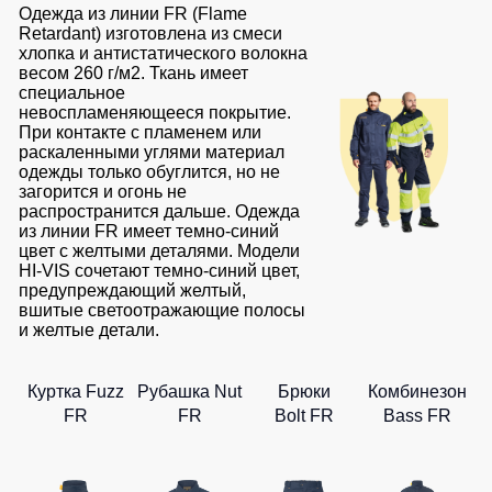
Одежда из линии FR (Flame
Retardant) изготовлена из смеси
хлопка и антистатического волокна
весом 260 г/м2. Ткань имеет
специальное
невоспламеняющееся покрытие.
При контакте с пламенем или
раскаленными углями материал
одежды только обуглится, но не
загорится и огонь не
распространится дальше. Одежда
из линии FR имеет темно-синий
цвет с желтыми деталями. Модели
HI-VIS сочетают темно-синий цвет,
предупреждающий желтый,
вшитые светоотражающие полосы
и желтые детали.
Куртка Fuzz
Рубашка Nut
Брюки
Комбинезон
FR
FR
Bolt FR
Bass FR