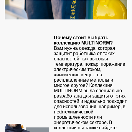
Детские
жилеты
Батники
/
Комбинезоны
Толстовки
Батники
Почему стоит выбрать
на
коллекцию MULTINORM?
молнии
Вам нужна одежда, которая
защитит работника от таких
Батники
опасностей, как высокая
Tours
температура, пожар, поражение
электрическим током,
Свитшоты
химические вещества,
расплавленные металлы и
Худи
многое другое? Коллекция
MULTINORM была специально
Женские
разработана для защиты от этих
батники
опасностей и идеально подходит
Детские
для использования, например, в
нефтехимической
батники
промышленности или
энергетическом секторе. В
коллекции вы также найдете