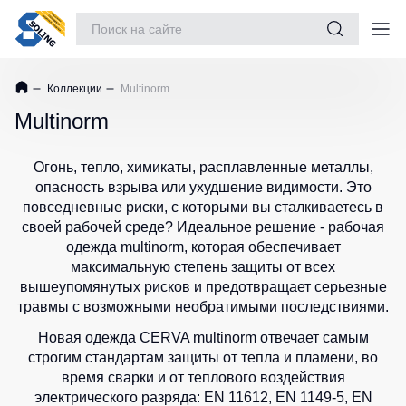
Костюмы рабочие
Коллекции
Multinorm
Куртки
Майки
Sports
Одежда
/
collection
Multinorm
Куртки
Футболки
рабочие
Обувь
Спортивные
утепленные
костюмы
Женские
Огонь, тепло, химикаты, расплавленные металлы,
Повседневная обувь
для
футболки
Куртки
опасность взрыва или ухудшение видимости. Это
детей
рабочие
Защита рук
повседневные риски, с которыми вы сталкиваетесь в
Футболки
не
Спортивные
Teesta
своей рабочей среде? Идеальное решение - рабочая
Защита глаз
утепленные
куртки
одежда multinorm, которая обеспечивает
Рубашки
максимальную степень защиты от всех
Куртки
Защита слуха
Спортивные
поло
вышеупомянутых рисков и предотвращает серьезные
Softshell
штаны
Dhanu
Защита головы
травмы с возможными необратимыми последствиями.
Куртки
Футболки
Рубашки
повседневные
Защита дыхания
для
Новая одежда CERVA multinorm отвечает самым
Поло
демисезонные
спорта
STAR
строгим стандартам защиты от тепла и пламени, во
Страховочное оборудование
время сварки и от теплового воздействия
Куртки
Шорты
Женские
электрического разряда: EN 11612, EN 1149-5, EN
зимние
Наколенники
и
футболки