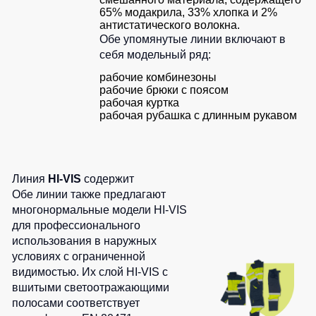
Серия
Под заказ
65% модакрила, 33% хлопка и 2%
Утепленные
Головные
MAX
антистатического волокна.
брюки
уборы
Обе упомянутые линии включают в
Серия
Детские
себя модельный ряд:
Neurum
Кепки
штаны
рабочие комбинезоны
Серия
Шапки
Штаны
рабочие брюки с поясом
Comfort
рабочая куртка
для
Баффы
рабочая рубашка с длинным рукавом
работы
Серия
Головные
Professional
Брюки
уборы
ХоРеКа
Серия
ХоРеКа
и
Practic
и
Линия
HI-VIS
содержит
медицина
Медицина
Серия
Обе линии также предлагают
Джинсы,
Emerton
Балаклавы
многонормальные модели HI-VIS
брюки
для профессионального
Серия
на
Аксессуары
использования в наружных
Тактической
каждый
условиях с ограниченной
одежды
день
Пояс
видимостью. Их слой HI-VIS с
для
Серия
вшитыми светоотражающими
инструментов
Полукомбинезо
MULTINORM
полосами соответствует
Полукомбинезоны