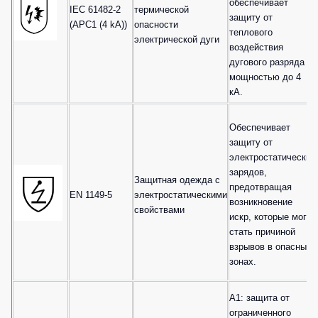
обеспечивает
IEC 61482-2
термической
защиту от
(APC1 (4 kA))
опасности
теплового
электрической дуги
воздействия
дугового разряда
мощностью до 4
кА.
Обеспечивает
защиту от
электростатических
зарядов,
Защитная одежда с
предотвращая
EN 1149-5
электростатическими
возникновение
свойствами
искр, которые могут
стать причиной
взрывов в опасных
зонах.
A1: защита от
ограниченного