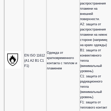
распространения
пламени на
внешней
поверхности.
A2: защита от
распространения
пламени на нижней
стороне (например,
на краях одежды).
B1: защита от
Одежда от
EN ISO 11612
конвективного
кратковременного
(A1 A2 B1 C1
тепла
контакта с теплом и
F1)
(минимальный
пламенем
уровень).
C1: защита от
радиационного
тепла
(минимальный
уровень).
F1: защита от
теплового контакта