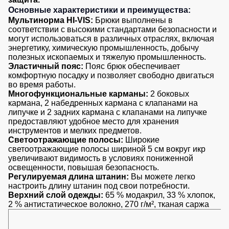
Медицинские
Рубашки
Основные характеристики и преимущества:
не
костюмы
Мультинорма HI-VIS:
Брюки выполнены в
утепленные
Костюмы
Носки
соответствии с высокими стандартами безопасности и
Полукомбинезоны
для
могут использоваться в различных отраслях, включая
утепленные
энергетику, химическую промышленность, добычу
охраны
Шорты
полезных ископаемых и тяжелую промышленность.
Полукомбинезоны
Серия
Эластичный пояс:
Пояс брюк обеспечивает
Шорты
Outlet
Хорека
комфортную посадку и позволяет свободно двигаться
рабочие
во время работы.
Серия
Многофункциональные карманы:
2 боковых
Шорты
Жилеты
KNOXFIELD
кармана, 2 набедренных кармана с клапанами на
повседневные
липучке и 2 задних кармана с клапанами на липучке
Жилеты
предоставляют удобное место для хранения
Шорты
утепленные
Халаты
инструментов и мелких предметов.
спортивные
Max
Светоотражающие полосы:
Широкие
Neo
Защита
Детские
светоотражающие полосы шириной 5 см вокруг икр
увеличивают видимость в условиях пониженной
от
шорты
Жилеты
освещенности, повышая безопасность.
влаги
утепленные
Регулируемая длина штанин:
Вы можете легко
Одежда
настроить длину штанин под свои потребности.
Жилеты
высокой
Защита
Верхний слой одежды:
65 % модакрил, 33 % хлопок,
неутепленные
видимости
2 % антистатическое волокно, 270 г/м², тканая саржа
от
Жилеты
повышенных
светоотражающие
температур