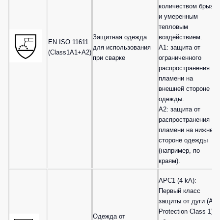
количеством брызг
и умеренным
тепловым
Защитная одежда
воздействием.
EN ISO 11611
для использования
A1: защита от
(Class1A1+A2)
при сварке
ограниченного
распространения
пламени на
внешней стороне
одежды.
A2: защита от
распространения
пламени на нижней
стороне одежды
(например, по
краям).
APC1 (4 kA):
Первый класс
защиты от дуги (Arc
Protection Class 1)
Одежда от