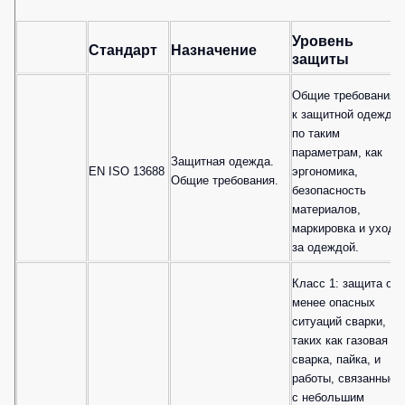
Детские
жилеты
Батники
Уровень
Стандарт
Назначение
/
защиты
Комбинезоны
Толстовки
Общие требования
Батники
к защитной одежде
на
по таким
молнии
параметрам, как
Защитная одежда.
EN ISO 13688
эргономика,
Батники
Общие требования.
безопасность
Tours
материалов,
Свитшоты
маркировка и уход
за одеждой.
Худи
Женские
Класс 1: защита от
батники
менее опасных
ситуаций сварки,
Детские
таких как газовая
батники
сварка, пайка, и
работы, связанные
с небольшим