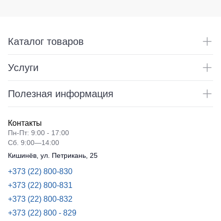
Детские
жилеты
Батники
/
Каталог товаров
Комбинезоны
Толстовки
Батники
Услуги
на
молнии
Полезная информация
Батники
Tours
Свитшоты
Контакты
Пн-Пт: 9:00 - 17:00
Худи
Сб. 9:00—14:00
Женские
Кишинёв, ул. Петрикань, 25
батники
+373 (22) 800-830
Детские
+373 (22) 800-831
батники
+373 (22) 800-832
+373 (22) 800 - 829