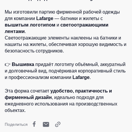
на
леггинсы
Тактической
утепленные
Сумки и Рюкзаки
каждый
для
одежды
Мы изготовили партию фирменной рабочей одежды
Жилеты
день
спорта
для компании
Lafarge
— батники и жилеты с
Химия
Серия
неутепленные
вышитым логотипом
и
светоотражающими
Куртки
Одежда
MULTINORM
Хозинвентарь
Жилеты
женские
лентами
.
для
Медицинские
светоотражающ
плавания
Светоотражающие элементы наклеены на батники и
Куртки
Противопожарное оборудование
костюмы
нашиты на жилеты, обеспечивая хорошую видимость и
Детские
Детские
Спортивные
безопасность сотрудников.
Костюмы
Дорожное ограждение
жилеты
костюмы
Куртки
для
ХоРеКа
Аптечки
Комплекты
охраны
👉
Вышивка
придаёт логотипу объёмный, аккуратный
Комбинезоны
и
для
и долговечный вид, подчёркивая корпоративный стиль
Серия
Stamina
медицина
команд
и профессионализм компании
Lafarge
.
Майки
Хорека
Принты
/
Костюмы
Одноразов
Серия
Эта форма сочетает
удобство, практичность и
Футболки
утепленные
KNOXFIELD
спецодежд
Ткани / Фурнитура
фирменный дизайн
, идеально подходя для
Женские
ежедневного использования на производственных
Промышленные пылесосы
Штаны
Халаты
футболки
Термобель
объектах.
(Брюки)
Мигалки
Футболки
Защита
Специальн
Teesta
Камуфляжные
Поделиться
Инструменты
от
одежда
брюки
Рубашки