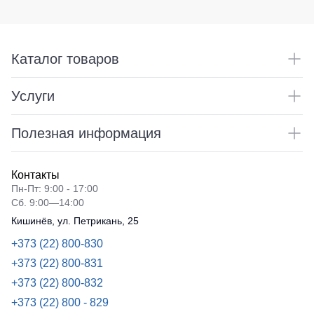
влаги
Под заказ
поло
Утепленные
Головные
Dhanu
брюки
Защита
уборы
Рубашки
от
Детские
Каталог товаров
Кепки
Поло
штаны
повышенны
STAR
температур
Шапки
Штаны
Услуги
Женские
для
Баффы
Батники
футболки
работы
Головные
Surma
/
Полезная информация
Брюки
уборы
Толстовки
Футболки
ХоРеКа
ХоРеКа
с
и
Батники
и
Контакты
V-
медицина
на
Медицина
Пн-Пт: 9:00 - 17:00
образным
молнии
Сб. 9:00—14:00
Джинсы,
Балаклавы
вырезом
брюки
Батники
Кишинёв, ул. Петрикань, 25
Футболки
на
Tours
Аксессуар
+373 (22) 800-830
с
каждый
Свитшоты
длинным
день
Пояс
+373 (22) 800-831
рукавом
для
Худи
+373 (22) 800-832
инструменто
Майки
Женские
+373 (22) 800 - 829
батники