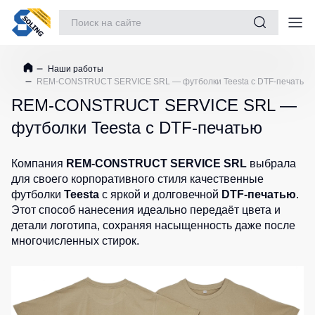
Костюмы рабочие
Наши работы
Куртки
Майки
Батники
Шорты
REM-CONSTRUCT SERVICE SRL — футболки Teesta с DTF-печатью
Одежда
/
/
Куртки
Шорты
Футболки
Толстовки
REM-CONSTRUCT SERVICE SRL —
рабочие
рабочие
Обувь
утепленные
футболки Teesta с DTF-печатью
Женские
Батники
Шорты
Повседневная обувь
футболки
на
Куртки
повседневн
молнии
рабочие
Защита рук
Футболки
Компания
REM-CONSTRUCT SERVICE SRL
выбрала
Шорты
не
Teesta
Батники
для своего корпоративного стиля качественные
спортивные
Защита глаз
утепленные
Tours
футболки
Teesta
с яркой и долговечной
DTF-печатью
.
Рубашки
Детские
Куртки
Этот способ нанесения идеально передаёт цвета и
Защита слуха
поло
Свитшоты
шорты
Softshell
детали логотипа, сохраняя насыщенность даже после
Dhanu
Худи
Защита головы
многочисленных стирок.
Куртки
Рубашки
Одежда
Женские
повседневные
Защита дыхания
Поло
высокой
батники
демисезонные
STAR
видимости
Страховочное оборудование
Детские
Куртки
Женские
батники
зимние
Наколенники
футболки