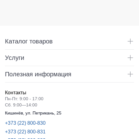
Медицинские
не
Кепки
костюмы
утепленные
Шапки
Костюмы
Полукомбинезоны
для
Баффы
утепленные
охраны
Головные
Полукомбинезоны
Серия
Каталог товаров
уборы
Outlet
Хорека
ХоРеКа
и
Серия
Услуги
Жилеты
Медицина
KNOXFIELD
Жилеты
Балаклавы
Полезная информация
утепленные
Халаты
Max
Аксессуары
Neo
Защита
Контакты
Пояс
от
Жилеты
Пн-Пт: 9:00 - 17:00
для
влаги
утепленные
Сб. 9:00—14:00
инструментов
Кишинёв, ул. Петрикань, 25
Жилеты
Защита
неутепленные
Рубашки
+373 (22) 800-830
от
Жилеты
повышенных
+373 (22) 800-831
Носки
светоотражающие
температур