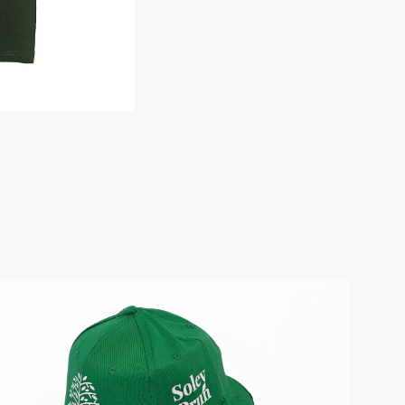
Носки
Шорты
Шорты рабочие
Шорты повседневные
Шорты спортивные
тур
Детские шорты
Одежда высокой видимости