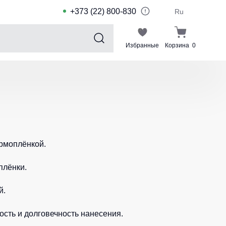
+373 (22) 800-830
Ru
Избранные
Корзина
0
Sports collection
Спортивные костюмы для детей
Спортивные куртки
Спортивные штаны
ермоплёнкой.
Футболки для спорта
Шорты и леггинсы для спорта
плёнки.
Одежда для плавания
й.
Спортивные костюмы
Комплекты для команд
ость и долговечность нанесения.