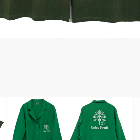
ленные Max Neo
Серия Хорека
ленные
Серия KNOXFIELD
епленные
Халаты
тоотражающие
Защита от влаги
еты
ны
Защита от повышенных темпера
Батники / Толстовки
Батники на молнии
Батники Tours
Свитшоты
Худи
Женские батники
Детские батники