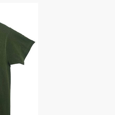
Одноразовая спецодежда
Термобелье
Специальная одежда
Головные уборы
Кепки
Шапки
Баффы
Головные уборы ХоРеКа и Медицина
Балаклавы
Аксессуары
Пояс для инструментов
Рубашки