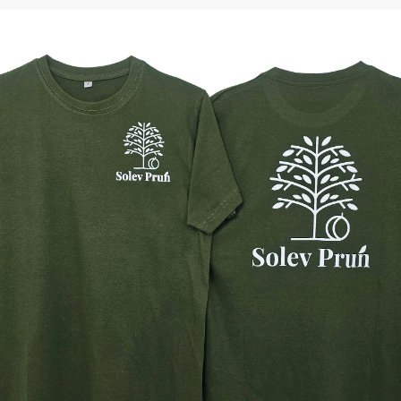
тепленные
Детские футболки
ки)
Фартуки
е брюки
Костюмы
брюки
ны
Серия MAX
аботы
Серия Neurum
а и медицина
Серия Comfort
ки на каждый день
Серия Professional
Серия Practic
незоны
Серия Emerton
зоны не утепленные
Серия Тактической одежды
зоны утепленные
Серия MULTINORM
зоны Outlet
Медицинские костюмы
Костюмы для охраны