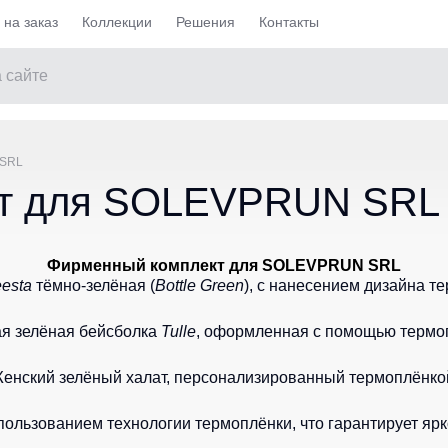
на заказ
Коллекции
Решения
Контакты
Майки / Футболки
 SRL
кт для SOLEVPRUN SRL
чие утепленные
Женские футболки
ие не утепленные
Футболки Teesta
ell
Рубашки поло Dhanu
Фирменный комплект для SOLEVPRUN SRL
едневные демисезонные
esta
тёмно-зелёная (
Bottle Green
Рубашки Поло STAR
), с нанесением дизайна т
е на каждый день
Женские футболки Surma
я зелёная бейсболка
Tulle
, оформленная с помощью термо
ие
Футболки с V-образным вырезом
енский зелёный халат, персонализированный термоплёнко
ие
Футболки с длинным рукавом
Ка и медицина
Майки
ользованием технологии термоплёнки, что гарантирует ярк
Остальные