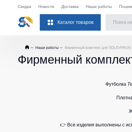
Скидка
Новости
Доставка
Наши работы
Пошив 
Каталог товаров
Костюмы рабочие
Куртки
Наши работы
Фирменный комплект для SOLEVPRUN
Одежда
Фирменный компле
Куртки рабо
Обувь
Куртки рабоч
Повседневная обувь
Куртки Softsh
Защита рук
Футболка
Куртки повс
Te
Куртки зимни
Защита глаз
Плотна
Куртки женск
Защита слуха
Ж
Куртки Детск
Защита головы
Куртки ХоРе
👉 Все изделия выполнены с исп
Защита дыхания