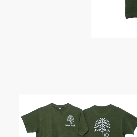
Жилеты утеп
Инструменты
Жилеты утеп
Под заказ
Жилеты неут
Жилеты све
Детские жил
Комбинезо