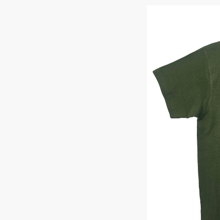
Костюмы у
Страховочное оборудование
Наколенники
Штаны (Брю
Сумки и Рюкзаки
Камуфляжны
Утепленные 
Химия
Детские шта
Хозинвентарь
Штаны для р
Противопожарное оборудование
Брюки ХоРеК
Дорожное ограждение
Джинсы, брю
Аптечки
Полукомби
Stamina
Полукомбине
Принты
Полукомбине
Ткани / Фурнитура
Полукомбине
Промышленные пылесосы
Жилеты
Мигалки