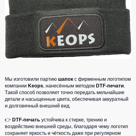
на
леггинсы
Тактической
Сумки и Рюкзаки
каждый
для
одежды
Майки
день
спорта
/
Химия
Серия
Куртки
Футболки
Одежда
MULTINORM
Хозинвентарь
женские
для
Женские
Медицинские
плавания
Куртки
Противопожарное оборудование
футболки
костюмы
Детские
Спортивные
Футболки
Костюмы
Дорожное ограждение
костюмы
Куртки
Teesta
для
ХоРеКа
Аптечки
Комплекты
охраны
Рубашки
и
для
поло
Серия
Stamina
медицина
команд
Мы изготовили партию
шапок
с фирменным логотипом
Dhanu
Хорека
компании
Keops
, нанесённым методом
DTF-печати
.
Принты
Костюмы
Одноразов
Рубашки
Серия
Такой способ позволяет точно передать мельчайшие
утепленные
Поло
KNOXFIELD
спецодежд
Ткани / Фурнитура
детали и насыщенные цвета, обеспечивая аккуратный
STAR
и долговечный внешний вид.
Промышленные пылесосы
Штаны
Халаты
Термобель
Женские
(Брюки)
футболки
Мигалки
👉
DTF-печать
устойчива к стирке, трению и
Защита
Surma
Специальн
воздействию внешней среды, благодаря чему логотип
Камуфляжные
Инструменты
от
одежда
брюки
сохраняет яркость и чёткость даже при регулярном
Футболки