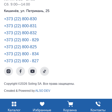
Рубашки
Сб. 9:00—14:00
не
Детские
утепленные
Кишинёв, ул. Петрикань, 25
батники
Носки
Полукомбинезоны
+373 (22) 800-830
утепленные
Шорты
+373 (22) 800-831
Полукомбинезоны
+373 (22) 800-832
Шорты
Outlet
рабочие
+373 (22) 800 - 829
Шорты
+373 (22) 800-825
повседневн
+373 (22) 800 - 834
Шорты
+373 (22) 800 - 827
спортивные
Детские
шорты
Copyright ©2026 Soling SA. Все права защищены.
Created & Powered by
ALSO DEV
Каталог
Избранные
Корзина
Контакты