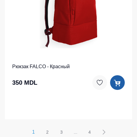
Рюкзак FALCO - Красный
350 MDL
1
2
3
...
4