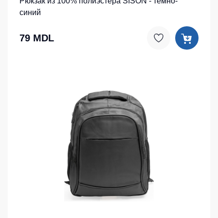
Рюкзак из 100% полиэстера SISON - темно-
синий
79 MDL