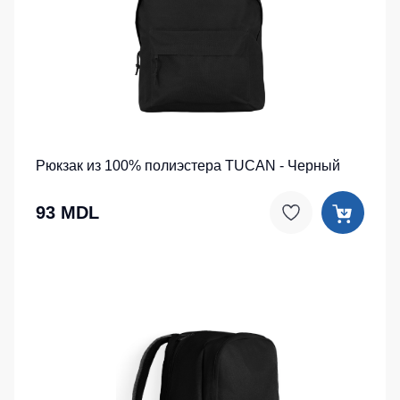
Детские
жилеты
Батники
/
Комбинезоны
Толстовки
Батники
на
молнии
Рюкзак из 100% полиэстера TUCAN - Черный
Батники
Tours
93 MDL
Свитшоты
Худи
Женские
батники
Детские
батники