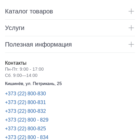
Защита
Под заказ
поло
видимос
Утепленные
Одежда
от
Каталог товаров
Dhanu
брюки
для
влаги
плавания
Рубашки
Детские
Услуги
Поло
штаны
Спортивные
Защита
STAR
костюмы
от
Штаны
Полезная информация
повышенны
Женские
для
Комплекты
температур
футболки
работы
для
Surma
команд
Брюки
Контакты
Футболки
ХоРеКа
Пн-Пт: 9:00 - 17:00
Одноразов
с
и
Сб. 9:00—14:00
спецодежд
V-
медицина
Кишинёв, ул. Петрикань, 25
образным
Джинсы,
вырезом
Термобель
+373 (22) 800-830
брюки
+373 (22) 800-831
Футболки
на
Специальн
с
каждый
+373 (22) 800-832
одежда
длинным
день
+373 (22) 800 - 829
рукавом
+373 (22) 800-825
Майки
+373 (22) 800 - 834