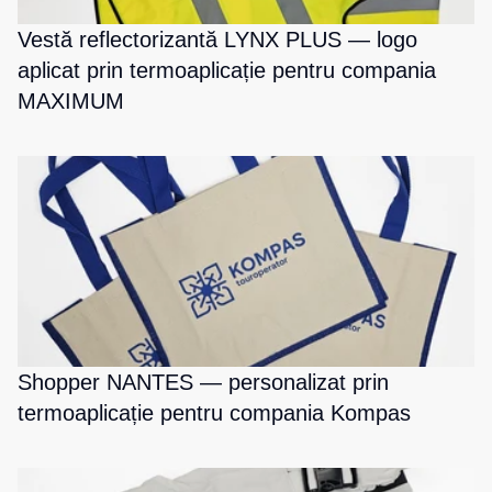
de
pentru
Vestă reflectorizantă LYNX PLUS — logo
Hanorace
lucru
sport
aplicat prin termoaplicație pentru compania
Veste
Hanorace
Pantaloni
MAXIMUM
reflectorizante
cu
scurți
fermoar
pentru
Veste
copii
pentru
Hanorac
copii
Tours
Îmbrăcăminte
Hanorace
cu
Combinezoane
vizibilitate
Hanorac
înaltă
Honorace
pentru
femei
Hanorac
Shopper NANTES — personalizat prin
pentru
copii
termoaplicație pentru compania Kompas