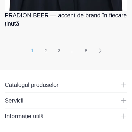
PRADION BEER — accent de brand în fiecare
ținută
1
2
3
...
5
Catalogul produselor
Servicii
Informație utilă