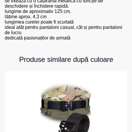
se fixează cu o cataramă metalică cu funcție de
de
pentru
deschidere și închidere rapidă.
Hanorace
lucru
lungime de aproximativ 125 cm.
sport
lățime aprox. 4,3 cm
Veste
Hanorace
Pantaloni
lungimea curelei poate fi scurtată
reflectorizante
cu
scurți
ideal atât pentru pantaloni casual, cât și pentru pantaloni
fermoar
de lucru
pentru
Veste
dedicată pasionaților de armată
copii
pentru
Hanorac
copii
Tours
Îmbrăcăminte
Hanorace
Produse similare după culoare
cu
Combinezoane
vizibilitate
Hanorac
înaltă
Honorace
pentru
femei
Hanorac
pentru
copii