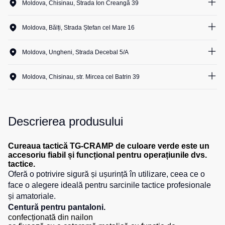
Moldova, Chisinau, Strada Ion Creangă 39
Salopete
Costume
Centură
4
unit.
pentru
pentru
Moldova, Bălți, Strada Ștefan cel Mare 16
Salopete
agenții
scule
pu
4
unit.
de
vara
Moldova, Ungheni, Strada Decebal 5/A
pază
Cămașe
4
unit.
Salopete
Seria
pu
Moldova, Chisinau, str. Mircea cel Batrin 39
HoReCa
Șosete
iarna
4
unit.
Seria
Salopete
Pantaloni
KNOXFIELD
Outlet
scurți
Descrierea produsului
Halate
Pantaloni
Veste
scurți
Cureaua tactică TG-CRAMP de culoare verde este un
Veste
Îmbrăcăminte
pentru
accesoriu fiabil și funcțional pentru operațiunile dvs.
izolate
lucru
impermeabilă
tactice.
Max
Oferă o potrivire sigură și ușurință în utilizare, ceea ce o
Pantaloni
Neo
face o alegere ideală pentru sarcinile tactice profesionale
Protecție
scurți
și amatoriale.
Veste
la
casual
Centură pentru pantaloni.
termice
temperaturi
Pantaloni
confecționată din nailon
ridicate
Veste
scurți