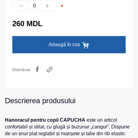
termică
camuflaj
MAX
La comandă
Pantaloni
Seria
Îmbrăcăminte
călduroși
Neurum
specială
260 MDL
Pantaloni
Seria
pentru
Comfort
Șepci
copii
și
Adaugă în coș
Seria
căciuli
Pantaloni
Professional
pentru
Chipiuri
Seria
lucru
Practic
Căciule
Distribuie
Pantaloni
Seria
HoReCa
Eșarfe
Emerton
și
buff-
pantaloni
uri
Seria
medicali
Descrierea produsului
Îmbrăcăminte
HoReCa
tactică
Blugi,
și
pantaloni
Medicină
Seria
Hanoracul pentru copii CAPUCHA
este un articol
pentru
MULTINORM
Cagule
toate
confortabil și stilat, cu glugă și buzunar „cangur”. Dispune
Costume
zilele
de un șnur plat reglabil și manșete și talie din rib elastic
medicale
Accesorii