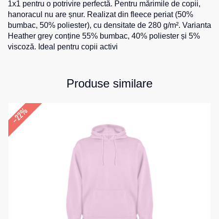
1x1 pentru o potrivire perfectă. Pentru mărimile de copii,
Salopete
hanoracul nu are șnur. Realizat din fleece periat (50%
Costume
Centură
pentru
bumbac, 50% poliester), cu densitate de 280 g/m². Varianta
pentru
Salopete
agenții
scule
Heather grey conține 55% bumbac, 40% poliester și 5%
pu
de
viscoză. Ideal pentru copii activi
vara
pază
Cămașe
Salopete
Seria
pu
HoReCa
Șosete
Produse similare
iarna
Seria
Salopete
Pantaloni
KNOXFIELD
–22%
Outlet
scurți
Halate
Pantaloni
Veste
scurți
Veste
Îmbrăcăminte
pentru
izolate
lucru
impermeabilă
Max
Pantaloni
Neo
Protecție
scurți
Veste
la
casual
termice
temperaturi
Pantaloni
ridicate
Veste
scurți