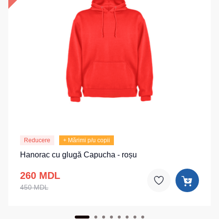
Reducere
+ Mărimi p/u copii
Hanorac cu glugă Capucha - roșu
260 MDL
450 MDL