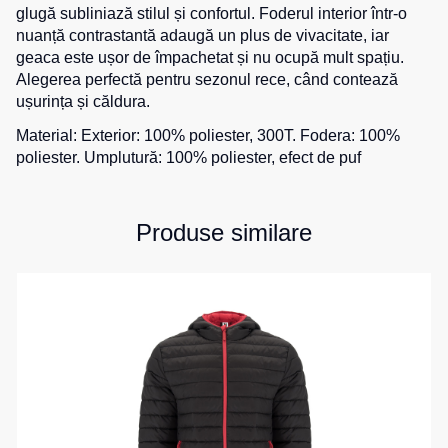
glugă subliniază stilul și confortul. Foderul interior într-o
Salopete
Costume
Centură
nuanță contrastantă adaugă un plus de vivacitate, iar
pentru
pentru
geaca este ușor de împachetat și nu ocupă mult spațiu.
Salopete
agenții
scule
Alegerea perfectă pentru sezonul rece, când contează
pu
de
vara
ușurința și căldura.
pază
Cămașe
Salopete
Material: Exterior: 100% poliester, 300T. Fodera: 100%
Seria
pu
poliester. Umplutură: 100% poliester, efect de puf
HoReCa
Șosete
iarna
Seria
Salopete
Pantaloni
KNOXFIELD
Outlet
Produse similare
scurți
Halate
Pantaloni
Veste
scurți
Veste
Îmbrăcăminte
pentru
izolate
lucru
impermeabilă
Max
Pantaloni
Neo
Protecție
scurți
Veste
la
casual
termice
temperaturi
Pantaloni
ridicate
Veste
scurți