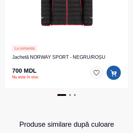
de
pentru
Hanorace
lucru
sport
Veste
Hanorace
Pantaloni
reflectorizante
cu
scurți
fermoar
pentru
Veste
copii
pentru
Hanorac
copii
Tours
La comanda
Îmbrăcăminte
Jachetă NORWAY SPORT - NEGRU/ROȘU
Hanorace
cu
Combinezoane
vizibilitate
Hanorac
700 MDL
înaltă
Honorace
Nu este în stoc
pentru
femei
Hanorac
pentru
copii
Produse similare după culoare