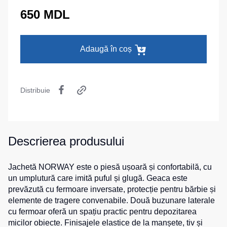
termică
camuflaj
MAX
650 MDL
La comandă
Pantaloni
Seria
Îmbrăcăminte
călduroși
Neurum
specială
Pantaloni
Seria
Adaugă în coș
pentru
Comfort
Șepci
copii
și
Seria
căciuli
Pantaloni
Professional
Distribuie
pentru
Chipiuri
Seria
lucru
Practic
Căciule
Pantaloni
Seria
HoReCa
Eșarfe
Emerton
Descrierea produsului
și
buff-
pantaloni
uri
Seria
medicali
Îmbrăcăminte
Jachetă NORWAY este o piesă ușoară și confortabilă, cu
HoReCa
tactică
Blugi,
și
un umplutură care imită puful și glugă. Geaca este
pantaloni
Medicină
prevăzută cu fermoare inversate, protecție pentru bărbie și
Seria
pentru
MULTINORM
elemente de tragere convenabile. Două buzunare laterale
Cagule
toate
cu fermoar oferă un spațiu practic pentru depozitarea
Costume
zilele
micilor obiecte. Finisajele elastice de la manșete, tiv și
medicale
Accesorii