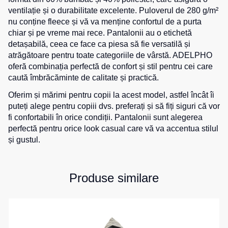
de
pentru
ventilație și o durabilitate excelente. Puloverul de 280 g/m²
Hanorace
lucru
sport
nu conține fleece și vă va menține confortul de a purta
chiar și pe vreme mai rece. Pantalonii au o etichetă
Veste
Hanorace
Pantaloni
detașabilă, ceea ce face ca piesa să fie versatilă și
reflectorizante
cu
scurți
atrăgătoare pentru toate categoriile de vârstă. ADELPHO
fermoar
pentru
Veste
oferă combinația perfectă de confort și stil pentru cei care
copii
pentru
Hanorac
caută îmbrăcăminte de calitate și practică.
copii
Tours
Îmbrăcăminte
Oferim și mărimi pentru copii la acest model, astfel încât îi
Hanorace
cu
Combinezoane
puteți alege pentru copiii dvs. preferați și să fiți siguri că vor
vizibilitate
Hanorac
fi confortabili în orice condiții. Pantalonii sunt alegerea
înaltă
perfectă pentru orice look casual care vă va accentua stilul
Honorace
și gustul.
pentru
femei
Hanorac
Produse similare
pentru
copii