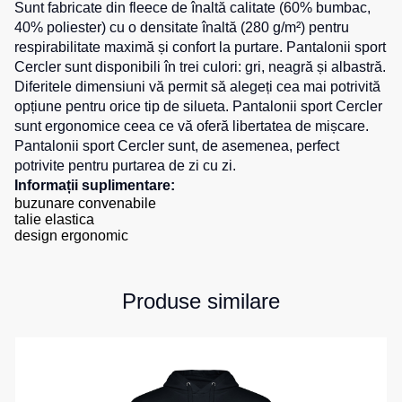
0
unit.
Sunt fabricate din fleece de înaltă calitate (60% bumbac,
de
pentru
40% poliester) cu o densitate înaltă (280 g/m²) pentru
Hanorace
lucru
sport
respirabilitate maximă și confort la purtare. Pantalonii sport
Veste
Hanorace
Pantaloni
Cercler sunt disponibili în trei culori: gri, neagră și albastră.
reflectorizante
cu
scurți
Diferitele dimensiuni vă permit să alegeți cea mai potrivită
fermoar
pentru
opțiune pentru orice tip de silueta. Pantalonii sport Cercler
Veste
copii
sunt ergonomice ceea ce vă oferă libertatea de mișcare.
pentru
Hanorac
copii
Tours
Pantalonii sport Cercler sunt, de asemenea, perfect
Îmbrăcăminte
potrivite pentru purtarea de zi cu zi.
Hanorace
cu
Combinezoane
Informații suplimentare:
vizibilitate
Hanorac
buzunare convenabile
înaltă
talie elastica
Honorace
design ergonomic
pentru
femei
Hanorac
Produse similare
pentru
copii