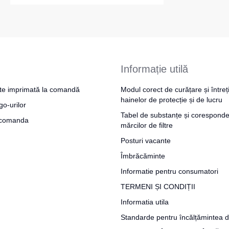
Informație utilă
te imprimată la comandă
Modul corect de curățare și întreț
hainelor de protecție și de lucru
go-urilor
Tabel de substanțe și coresponde
a comanda
mărcilor de filtre
Posturi vacante
Îmbrăcăminte
Informatie pentru consumatori
TERMENI ȘI CONDIȚII
Informatia utila
Standarde pentru încălțămintea d