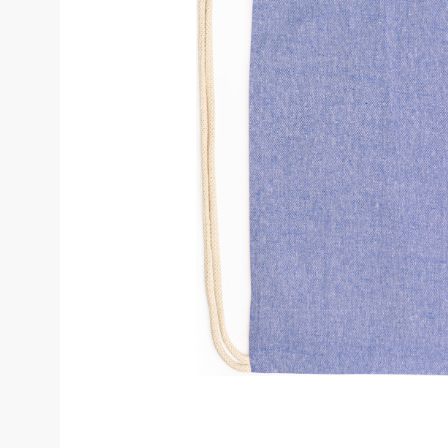
Costume de 
Echipamente de siguranță
Genunchiere
Pantaloni
Genți și rucsacuri
Pantaloni cam
Pantaloni căl
Chimie
Pantaloni pent
Echipamente de uz casnic
Pantaloni pen
Echipamente de stingere a
incendiilor
Pantaloni HoR
Blugi, pantalo
Gardă de protecție rutieră
Truse medicale
Salopete
Stamina
Salopete pu v
Imprimeuri
Salopete pu i
Salopete Outl
Țesături / Accesorii pentru croitorie
Aspiratoare industriale
Veste