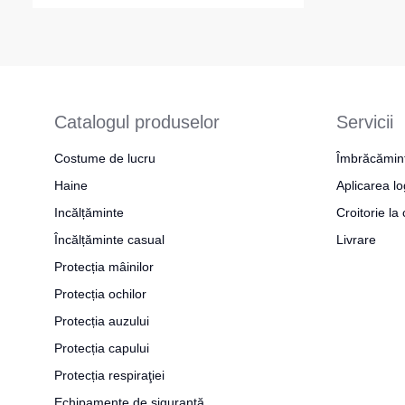
Catalogul produselor
Servicii
Costume de lucru
Îmbrăcămin
Haine
Aplicarea lo
Incălțăminte
Croitorie l
Încălțăminte casual
Livrare
Protecția mâinilor
Protecția ochilor
Protecția auzului
Protecția capului
Protecția respiraţiei
Echipamente de siguranță