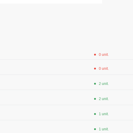
 Max Neo
Seria HoReCa
Seria KNOXFIELD
u
Halate
rizante
Îmbrăcăminte impermeabilă
opii
0 unit.
ane
Protecție la temperaturi ridicate
0 unit.
Hanorace
Hanorace cu fermoar
2 unit.
Hanorac Tours
2 unit.
Hanorace
Hanorac
1 unit.
Honorace pentru femei
1 unit.
Hanorac pentru copii