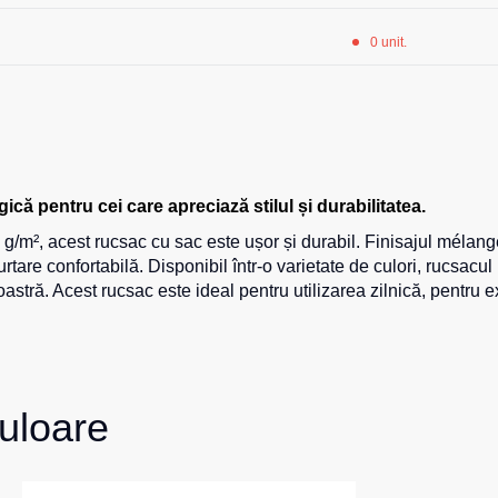
0 unit.
ă pentru cei care apreciază stilul și durabilitatea.
g/m², acest rucsac cu sac este ușor și durabil. Finisajul mélange
purtare confortabilă. Disponibil într-o varietate de culori, rucs
astră. Acest rucsac este ideal pentru utilizarea zilnică, pentru ex
uloare