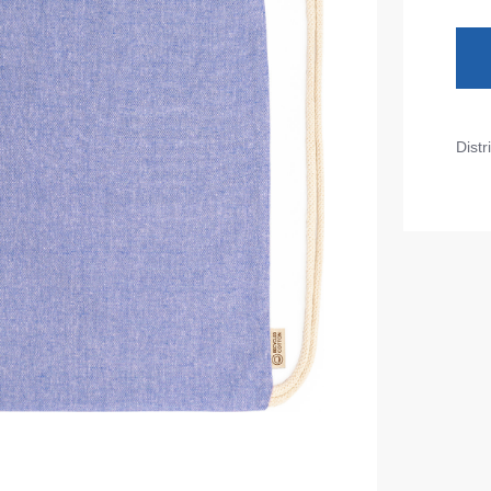
Diverse
iarnă
Tricouri pentru copii
Șorțuri
uflaj
Costume
duroși
Distr
ru copii
Seria MAX
tru lucru
Seria Neurum
eCa și pantaloni medicali
Seria Comfort
ni pentru toate zilele
Seria Professional
Seria Practic
Seria Emerton
ara
Seria Îmbrăcăminte tactică
arna
Seria MULTINORM
et
Costume medicale
Costume pentru agenții de pază