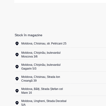
Girofare
Veste izolate
Veste termice
Instrumente
Veste de lucr
La comandă
Veste reflecto
Stock în magazine
Veste pentru c
Moldova, Chisinau, str. Petricani 25
Combinezo
Moldova, Chișinău, bulevardul
Moscova 3/6
Moldova, Chișinău, bulevardul
Gagarin 5/3
Moldova, Chisinau, Strada Ion
Creangă 39
Moldova, Bălți, Strada Ștefan cel
Mare 16
Moldova, Ungheni, Strada Decebal
5/A