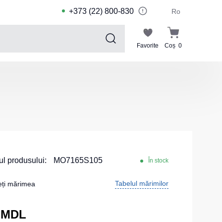
+373 (22) 800-830
Ro
Favorite
Coș
0
Sports collection
Costume de sport pentru copii
Jachete sport
Pantaloni de sport
Tricouri sport
Pantaloni scurți și leggings sport
l produsului:
MO7165S105
În stock
Haine de înot
Tabelul mărimilor
eți mărimea
Costume Sport
Kituri pentru echipe
 MDL