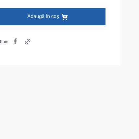
Îmbrăcăminte de unică folosință
Adaugă în coș
Lenjerie termică
Îmbrăcăminte specială
ibuie
Șepci și căciuli
Chipiuri
Căciule
Eșarfe buff-uri
HoReCa și Medicină
Cagule
Accesorii
Centură pentru scule
Cămașe