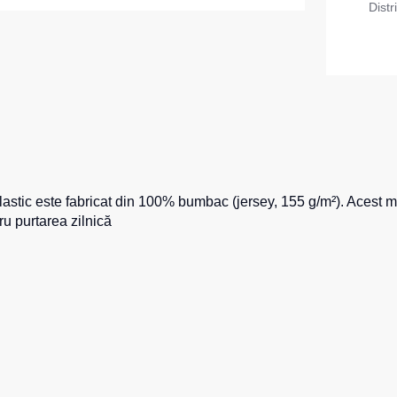
Distr
 Max Neo
Seria HoReCa
Seria KNOXFIELD
u
Halate
rizante
Îmbrăcăminte impermeabilă
opii
ane
Protecție la temperaturi ridicate
astic este fabricat din 100% bumbac (jersey, 155 g/m²). Acest mat
Hanorace
tru purtarea zilnică
Hanorace cu fermoar
Hanorac Tours
Hanorace
Hanorac
Honorace pentru femei
Hanorac pentru copii