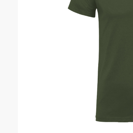
Costume de 
Echipamente de siguranță
Genunchiere
Pantaloni
Genți și rucsacuri
Pantaloni cam
Pantaloni căl
Chimie
Pantaloni pent
Echipamente de uz casnic
Pantaloni pen
Echipamente de stingere a
incendiilor
Pantaloni HoR
Blugi, pantalo
Gardă de protecție rutieră
Truse medicale
Salopete
Stamina
Salopete pu v
Imprimeuri
Salopete pu i
Salopete Outl
Țesături / Accesorii pentru croitorie
Aspiratoare industriale
Veste