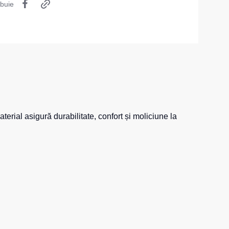
ibuie
Șosete
Pantaloni scurți
Pantaloni scurți pentru lucru
Pantaloni scurți casual
Pantaloni scurți pentru sport
Pantaloni scurți pentru copii
erial asigură durabilitate, confort și moliciune la
Îmbrăcăminte cu vizibilitate înaltă