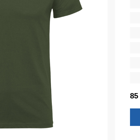
Diverse
iarnă
Tricouri pentru copii
Șorțuri
uflaj
Costume
duroși
ru copii
Seria MAX
tru lucru
Seria Neurum
eCa și pantaloni medicali
Seria Comfort
ni pentru toate zilele
Seria Professional
Seria Practic
85
Seria Emerton
ara
Seria Îmbrăcăminte tactică
arna
Seria MULTINORM
et
Costume medicale
Costume pentru agenții de pază