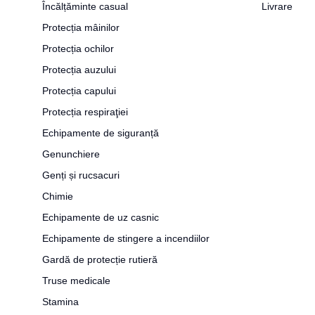
Încălțăminte casual
Livrare
Protecția mâinilor
Protecția ochilor
Protecția auzului
Protecția capului
Protecția respiraţiei
Echipamente de siguranță
Genunchiere
Genți și rucsacuri
Chimie
Echipamente de uz casnic
Echipamente de stingere a incendiilor
Gardă de protecție rutieră
Truse medicale
Stamina