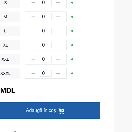
S
Îmbrăcăminte de unică folosință
M
Lenjerie termică
L
Îmbrăcăminte specială
Șepci și căciuli
XL
Chipiuri
XXL
Căciule
XXXL
Eșarfe buff-uri
HoReCa și Medicină
 MDL
Cagule
Accesorii
Adaugă în coș
Centură pentru scule
Cămașe