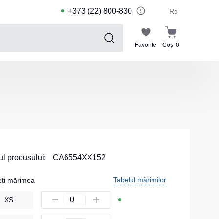
+373 (22) 800-830
Ro
Favorite
Coș
0
Sports collection
Costume de sport pentru copii
Jachete sport
Pantaloni de sport
Tricouri sport
Pantaloni scurți și leggings sport
l produsului:
CA6554XX152
Haine de înot
Tabelul mărimilor
eți mărimea
Costume Sport
XS
Kituri pentru echipe