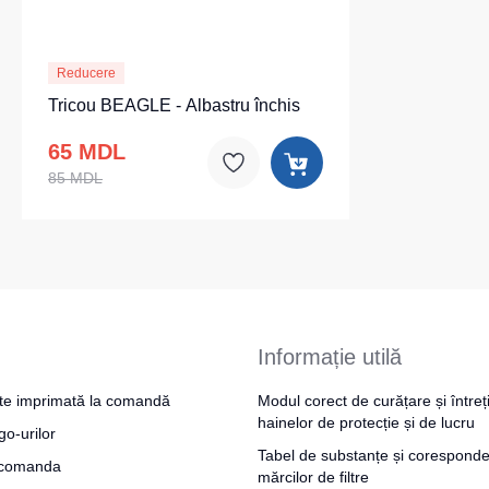
Reducere
Tricou BEAGLE - Albastru închis
65 MDL
85 MDL
Informație utilă
te imprimată la comandă
Modul corect de curățare și întreț
hainelor de protecție și de lucru
go-urilor
Tabel de substanțe și coresponde
a comanda
mărcilor de filtre