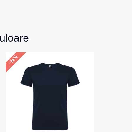
uloare
–24%