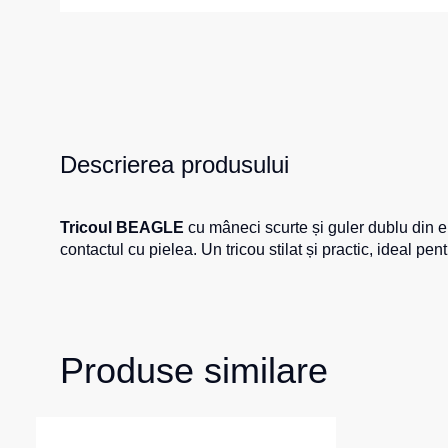
Girofare
Veste izolate
Veste termice
Instrumente
Veste de lucr
La comandă
Veste reflecto
Veste pentru c
Descrierea produsului
Combinezo
Tricoul BEAGLE
cu mâneci scurte și guler dublu din el
contactul cu pielea. Un tricou stilat și practic, ideal pen
Produse similare