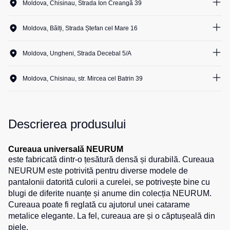
Moldova, Chisinau, Strada Ion Creangă 39
Salopete
Costume
Centură
2
unit.
pentru
pentru
Moldova, Bălți, Strada Ștefan cel Mare 16
Salopete
agenții
scule
pu
2
unit.
de
vara
Moldova, Ungheni, Strada Decebal 5/A
pază
Cămașe
5
unit.
Salopete
Seria
pu
Moldova, Chisinau, str. Mircea cel Batrin 39
HoReCa
Șosete
iarna
2
unit.
Seria
Salopete
Pantaloni
KNOXFIELD
Outlet
scurți
Descrierea produsului
Halate
Pantaloni
Veste
scurți
Cureaua universală NEURUM
Veste
Îmbrăcăminte
pentru
este fabricată dintr-o țesătură densă și durabilă. Cureaua
izolate
lucru
impermeabilă
NEURUM este potrivită pentru diverse modele de
Max
pantalonii datorită culorii a curelei, se potrivește bine cu
Pantaloni
Neo
Protecție
scurți
blugi de diferite nuanțe și anume din colecția NEURUM.
Veste
la
casual
Cureaua poate fi reglată cu ajutorul unei catarame
termice
temperaturi
metalice elegante. La fel, cureaua are și o căptușeală din
Pantaloni
ridicate
piele.
Veste
scurți