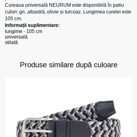
Cureaua universală NEURUM este disponibilă în patru
de
pentru
Hanorace
lucru
culori:
gri
,
albastră
,
olivie
și turcoaz. Lungimea curelei este
sport
105 cm.
Veste
Hanorace
Pantaloni
Informații suplimentare:
reflectorizante
cu
scurți
lungime - 105 cm
fermoar
pentru
universală
Veste
copii
stilată
pentru
Hanorac
copii
Tours
Îmbrăcăminte
Hanorace
cu
Combinezoane
Produse similare după culoare
vizibilitate
Hanorac
înaltă
Honorace
pentru
femei
Hanorac
pentru
copii