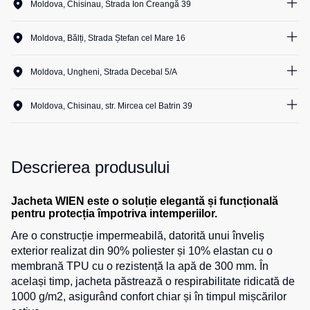
Moldova, Chisinau, Strada Ion Creangă 39
Salopete
Costume
Centură
0
unit.
pentru
pentru
Moldova, Bălți, Strada Ștefan cel Mare 16
Salopete
agenții
scule
pu
0
unit.
de
vara
Moldova, Ungheni, Strada Decebal 5/A
pază
Cămașe
0
unit.
Salopete
Seria
pu
Moldova, Chisinau, str. Mircea cel Batrin 39
HoReCa
Șosete
iarna
0
unit.
Seria
Salopete
Pantaloni
KNOXFIELD
Outlet
scurți
Descrierea produsului
Halate
Pantaloni
Veste
scurți
Jacheta WIEN este o soluție elegantă și funcțională
Veste
Îmbrăcăminte
pentru
pentru protecția împotriva intemperiilor.
izolate
lucru
impermeabilă
Are o construcție impermeabilă, datorită unui înveliș
Max
Pantaloni
Neo
exterior realizat din 90% poliester și 10% elastan cu o
Protecție
scurți
membrană TPU cu o rezistență la apă de 300 mm. În
Veste
la
casual
același timp, jacheta păstrează o respirabilitate ridicată de
termice
temperaturi
Pantaloni
1000 g/m2, asigurând confort chiar și în timpul mișcărilor
ridicate
Veste
scurți