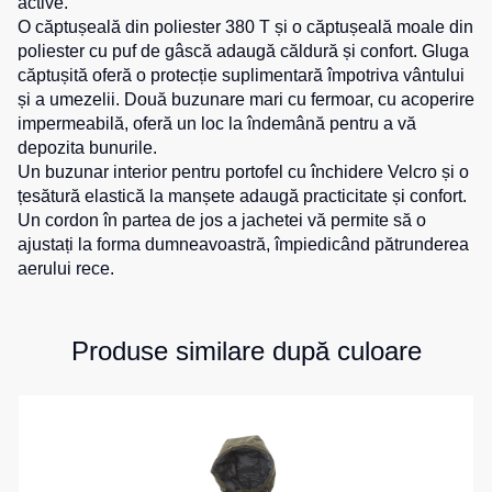
active.
de
pentru
O căptușeală din poliester 380 T și o căptușeală moale din
Hanorace
lucru
sport
poliester cu puf de gâscă adaugă căldură și confort. Gluga
căptușită oferă o protecție suplimentară împotriva vântului
Veste
Hanorace
Pantaloni
reflectorizante
cu
și a umezelii. Două buzunare mari cu fermoar, cu acoperire
scurți
fermoar
pentru
impermeabilă, oferă un loc la îndemână pentru a vă
Veste
copii
depozita bunurile.
pentru
Hanorac
Un buzunar interior pentru portofel cu închidere Velcro și o
copii
Tours
Îmbrăcăminte
țesătură elastică la manșete adaugă practicitate și confort.
Hanorace
cu
Un cordon în partea de jos a jachetei vă permite să o
Combinezoane
vizibilitate
ajustați la forma dumneavoastră, împiedicând pătrunderea
Hanorac
înaltă
aerului rece.
Honorace
pentru
femei
Produse similare după culoare
Hanorac
pentru
copii