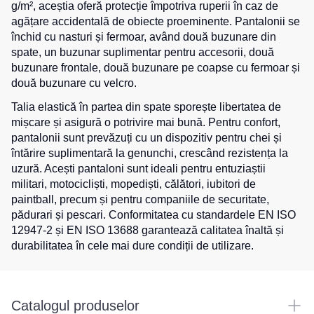
g/m², aceștia oferă protecție împotriva ruperii în caz de
de
pentru
agățare accidentală de obiecte proeminente. Pantalonii se
Hanorace
lucru
sport
închid cu nasturi și fermoar, având două buzunare din
Veste
Hanorace
Pantaloni
spate, un buzunar suplimentar pentru accesorii, două
reflectorizante
cu
scurți
buzunare frontale, două buzunare pe coapse cu fermoar și
fermoar
pentru
două buzunare cu velcro.
Veste
copii
pentru
Hanorac
Talia elastică în partea din spate sporește libertatea de
copii
Tours
mișcare și asigură o potrivire mai bună. Pentru confort,
Îmbrăcăminte
Hanorace
pantalonii sunt prevăzuți cu un dispozitiv pentru chei și
cu
Combinezoane
întărire suplimentară la genunchi, crescând rezistența la
vizibilitate
Hanorac
uzură. Acești pantaloni sunt ideali pentru entuziaștii
înaltă
Honorace
militari, motocicliști, mopediști, călători, iubitori de
pentru
paintball, precum și pentru companiile de securitate,
femei
pădurari și pescari. Conformitatea cu standardele EN ISO
12947-2 și EN ISO 13688 garantează calitatea înaltă și
Hanorac
pentru
durabilitatea în cele mai dure condiții de utilizare.
copii
Catalogul produselor