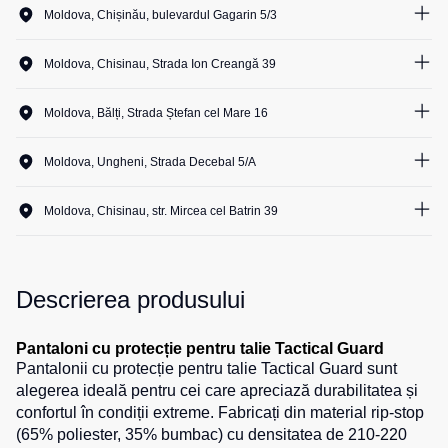
Moldova, Chișinău, bulevardul Gagarin 5/3
5
unit.
Salopete
1
unit.
Costume
Centură
2
unit.
pentru
pentru
3
unit.
Salopete
Moldova, Chisinau, Strada Ion Creangă 39
3
unit.
agenții
scule
2
unit.
pu
de
2
unit.
7
unit.
vara
1
unit.
pază
Moldova, Bălți, Strada Ștefan cel Mare 16
2
unit.
Cămașe
2
unit.
Salopete
2
unit.
0
unit.
Seria
pu
1
unit.
HoReCa
Șosete
Moldova, Ungheni, Strada Decebal 5/A
2
unit.
iarna
2
unit.
1
unit.
0
unit.
Seria
1
unit.
Salopete
Pantaloni
Moldova, Chisinau, str. Mircea cel Batrin 39
2
unit.
KNOXFIELD
Outlet
1
unit.
scurți
0
unit.
1
unit.
2
unit.
Halate
1
unit.
Pantaloni
Veste
1
unit.
scurți
0
unit.
Descrierea produsului
1
unit.
Veste
Îmbrăcăminte
pentru
1
unit.
izolate
lucru
impermeabilă
0
unit.
Max
1
unit.
Pantaloni cu protecție pentru talie Tactical Guard
Pantaloni
Neo
Pantalonii cu protecție pentru talie Tactical Guard sunt
Protecție
scurți
0
unit.
alegerea ideală pentru cei care apreciază durabilitatea și
Veste
la
casual
confortul în condiții extreme. Fabricați din material rip-stop
termice
temperaturi
Pantaloni
(65% poliester, 35% bumbac) cu densitatea de 210-220
ridicate
Veste
scurți