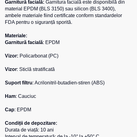
Garnitură facială:
Garnitura facială este disponibilă din
material EPDM (BLS 3150) sau silicon (BLS 3400),
ambele materiale fiind certificate conform standardelor
FDA pentru o siguranță sporită.
Materiale:
Garnitură facială
: EPDM
Vizor:
Policarbonat (PC)
Vizor
: Sticlă stratificată
Suport filtru
: Acrilonitril-butadien-stiren (ABS)
Ham
: Cauciuc
Cap
: EPDM
Condiții de depozitare:
Durata de viață: 10 ani
Interval de temperatură: de la -10° la +50° C