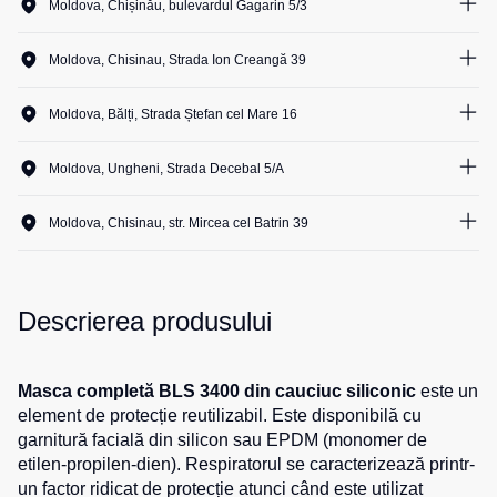
Moldova, Chișinău, bulevardul Gagarin 5/3
Salopete
Costume
1
unit.
Centură
pentru
pentru
Moldova, Chisinau, Strada Ion Creangă 39
Salopete
agenții
scule
pu
0
unit.
de
vara
Moldova, Bălți, Strada Ștefan cel Mare 16
pază
Cămașe
0
unit.
Salopete
Seria
pu
Moldova, Ungheni, Strada Decebal 5/A
HoReCa
Șosete
iarna
0
unit.
Seria
Moldova, Chisinau, str. Mircea cel Batrin 39
Salopete
Pantaloni
KNOXFIELD
Outlet
0
unit.
scurți
Halate
Pantaloni
Veste
scurți
Descrierea produsului
Veste
Îmbrăcăminte
pentru
izolate
lucru
impermeabilă
Max
Masca completă BLS 3400 din cauciuc siliconic
este un
Pantaloni
Neo
Protecție
element de protecție reutilizabil. Este disponibilă cu
scurți
Veste
la
casual
garnitură facială din silicon sau EPDM (monomer de
termice
temperaturi
etilen-propilen-dien). Respiratorul se caracterizează printr-
Pantaloni
ridicate
un factor ridicat de protecție atunci când este utilizat
Veste
scurți