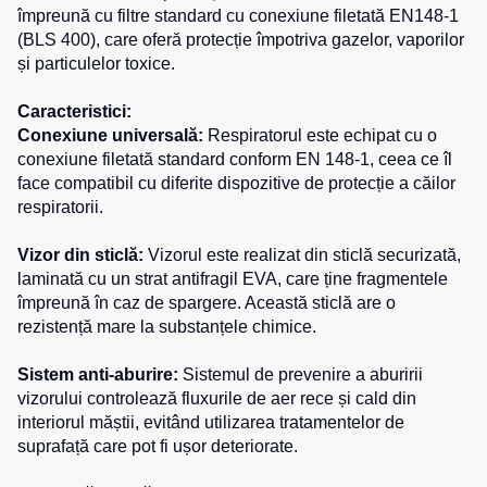
împreună cu filtre standard cu conexiune filetată EN148-1
de
pentru
Hanorace
(BLS 400), care oferă protecție împotriva gazelor, vaporilor
lucru
sport
și particulelor toxice.
Veste
Hanorace
Pantaloni
reflectorizante
cu
scurți
Caracteristici:
fermoar
pentru
Veste
Conexiune universală:
Respiratorul este echipat cu o
copii
pentru
Hanorac
conexiune filetată standard conform EN 148-1, ceea ce îl
copii
Tours
face compatibil cu diferite dispozitive de protecție a căilor
Îmbrăcăminte
respiratorii.
Hanorace
cu
Combinezoane
vizibilitate
Hanorac
Vizor din sticlă:
Vizorul este realizat din sticlă securizată,
înaltă
laminată cu un strat antifragil EVA, care ține fragmentele
Honorace
pentru
împreună în caz de spargere. Această sticlă are o
femei
rezistență mare la substanțele chimice.
Hanorac
Sistem anti-aburire:
Sistemul de prevenire a aburirii
pentru
vizorului controlează fluxurile de aer rece și cald din
copii
interiorul măștii, evitând utilizarea tratamentelor de
suprafață care pot fi ușor deteriorate.