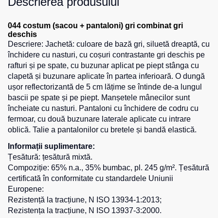
Descrierea produsului
de
pentru
Hanorace
lucru
sport
044 costum (sacou + pantaloni) gri combinat gri
Veste
Hanorace
deschis
Pantaloni
reflectorizante
cu
Descriere: Jachetă: culoare de bază gri, siluetă dreaptă, cu
scurți
fermoar
pentru
închidere cu nasturi, cu coșuri contrastante gri deschis pe
Veste
copii
rafturi și pe spate, cu buzunar aplicat pe piept stânga cu
pentru
Hanorac
clapetă și buzunare aplicate în partea inferioară. O dungă
copii
Tours
Îmbrăcăminte
ușor reflectorizantă de 5 cm lățime se întinde de-a lungul
Hanorace
cu
bascii pe spate și pe piept. Manșetele mânecilor sunt
Combinezoane
vizibilitate
încheiate cu nasturi. Pantaloni cu închidere de codru cu
Hanorac
înaltă
fermoar, cu două buzunare laterale aplicate cu intrare
Honorace
oblică. Talie a pantalonilor cu bretele și bandă elastică.
pentru
femei
Informații suplimentare:
Țesătură: țesătură mixtă.
Hanorac
Compoziție: 65% n.a., 35% bumbac, pl. 245 g/m². Țesătură
pentru
certificată în conformitate cu standardele Uniunii
copii
Europene:
Rezistență la tracțiune, N ISO 13934-1:2013;
Rezistența la tracțiune, N ISO 13937-3:2000.