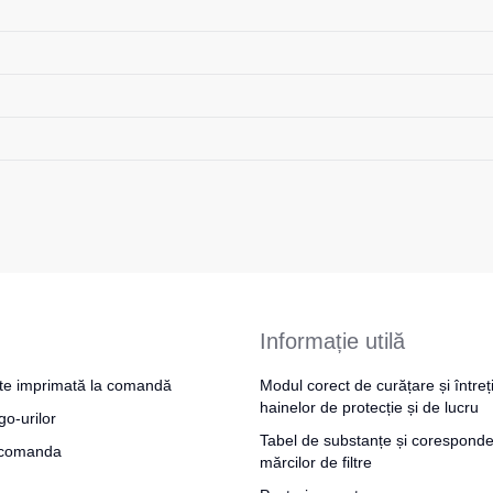
Informație utilă
te imprimată la comandă
Modul corect de curățare și întreț
hainelor de protecție și de lucru
go-urilor
Tabel de substanțe și coresponde
a comanda
mărcilor de filtre