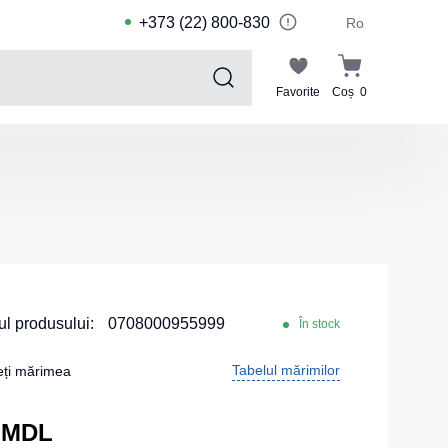
+373 (22) 800-830
Ro
Favorite
Coș
0
Sports collection
Costume de sport pentru copii
Jachete sport
Pantaloni de sport
Tricouri sport
Pantaloni scurți și leggings sport
l produsului:
0708000955999
În stock
Haine de înot
Tabelul mărimilor
eți mărimea
Costume Sport
Kituri pentru echipe
 MDL