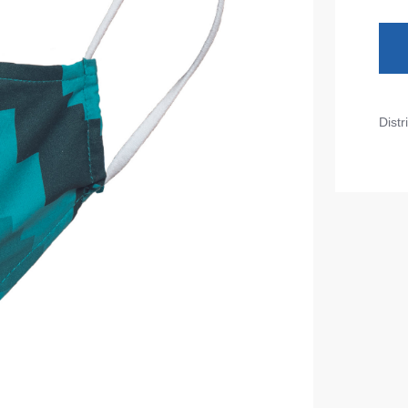
Diverse
iarnă
Tricouri pentru copii
Șorțuri
uflaj
Costume
duroși
Distr
ru copii
Seria MAX
tru lucru
Seria Neurum
eCa și pantaloni medicali
Seria Comfort
ni pentru toate zilele
Seria Professional
Seria Practic
Seria Emerton
ara
Seria Îmbrăcăminte tactică
arna
Seria MULTINORM
et
Costume medicale
Costume pentru agenții de pază