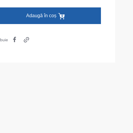
Îmbrăcăminte de unică folosință
Adaugă în coș
Lenjerie termică
Îmbrăcăminte specială
ibuie
Șepci și căciuli
Chipiuri
Căciule
Eșarfe buff-uri
HoReCa și Medicină
Cagule
Accesorii
Centură pentru scule
Cămașe