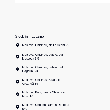
Girofare
Veste izolate
Veste termice
Instrumente
Veste de lucr
La comandă
Veste reflecto
Stock în magazine
Veste pentru c
Moldova, Chisinau, str. Petricani 25
Combinezo
Moldova, Chișinău, bulevardul
Moscova 3/6
Moldova, Chișinău, bulevardul
Gagarin 5/3
Moldova, Chisinau, Strada Ion
Creangă 39
Moldova, Bălți, Strada Ștefan cel
Mare 16
Moldova, Ungheni, Strada Decebal
5/A