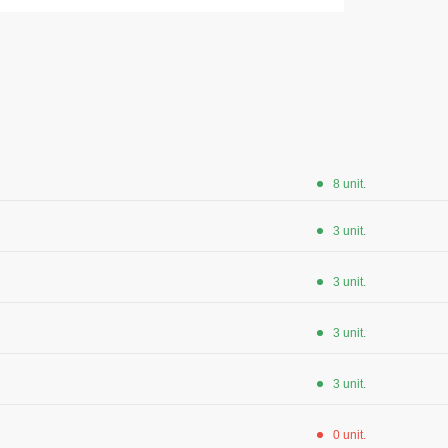
 Max Neo
Seria HoReCa
Seria KNOXFIELD
u
Halate
rizante
Îmbrăcăminte impermeabilă
opii
8 unit.
ane
Protecție la temperaturi ridicate
3 unit.
Hanorace
Hanorace cu fermoar
3 unit.
Hanorac Tours
3 unit.
Hanorace
Hanorac
3 unit.
Honorace pentru femei
0 unit.
Hanorac pentru copii