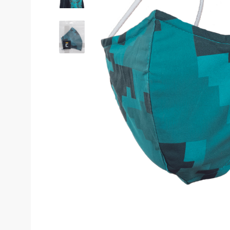
Costume de 
Echipamente de siguranță
Genunchiere
Pantaloni
Genți și rucsacuri
Pantaloni cam
Pantaloni căl
Chimie
Pantaloni pent
Echipamente de uz casnic
Pantaloni pen
Echipamente de stingere a
incendiilor
Pantaloni HoR
Blugi, pantalo
Gardă de protecție rutieră
Truse medicale
Salopete
Stamina
Salopete pu v
Imprimeuri
Salopete pu i
Salopete Outl
Țesături / Accesorii pentru croitorie
Aspiratoare industriale
Veste