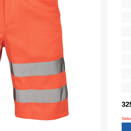
Diverse
iarnă
Tricouri pentru copii
Șorțuri
uflaj
Costume
duroși
ru copii
Seria MAX
tru lucru
Seria Neurum
eCa și pantaloni medicali
Seria Comfort
ni pentru toate zilele
Seria Professional
Seria Practic
Seria Emerton
ara
Seria Îmbrăcăminte tactică
32
arna
Seria MULTINORM
et
Selec
Costume medicale
Costume pentru agenții de pază