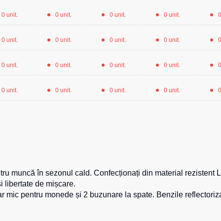
0 unit.
0 unit.
0 unit.
0 unit.
0
0 unit.
0 unit.
0 unit.
0 unit.
0
0 unit.
0 unit.
0 unit.
0 unit.
0
0 unit.
0 unit.
0 unit.
0 unit.
0
i pentru muncă în sezonul cald. Confecționați din material rezis
și libertate de mișcare.
 mic pentru monede și 2 buzunare la spate. Benzile reflectorizant