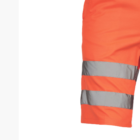
Costume de 
Echipamente de siguranță
Genunchiere
Pantaloni
Genți și rucsacuri
Pantaloni cam
Pantaloni căl
Chimie
Pantaloni pent
Echipamente de uz casnic
Pantaloni pen
Echipamente de stingere a
incendiilor
Pantaloni HoR
Blugi, pantalo
Gardă de protecție rutieră
Truse medicale
Salopete
Stamina
Salopete pu v
Imprimeuri
Salopete pu i
Salopete Outl
Țesături / Accesorii pentru croitorie
Aspiratoare industriale
Veste