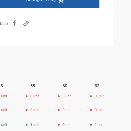
Șosete
Pantaloni scurți
ibuie
Pantaloni scurți pentru lucru
Pantaloni scurți casual
Pantaloni scurți pentru sport
Pantaloni scurți pentru copii
Îmbrăcăminte cu vizibilitate înaltă
56
58
60
62
 unit.
0 unit.
0 unit.
0 unit.
 unit.
0 unit.
0 unit.
0 unit.
 unit.
1 unit.
0 unit.
1 unit.