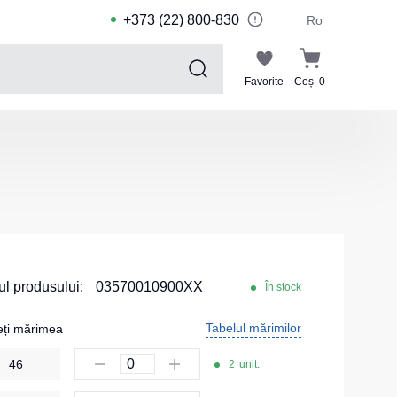
+373 (22) 800-830
Ro
Favorite
Coș
0
Sports collection
Costume de sport pentru copii
Jachete sport
Pantaloni de sport
Tricouri sport
Pantaloni scurți și leggings sport
l produsului:
03570010900XX
În stock
Haine de înot
Tabelul mărimilor
eți mărimea
Costume Sport
46
2
unit.
Kituri pentru echipe