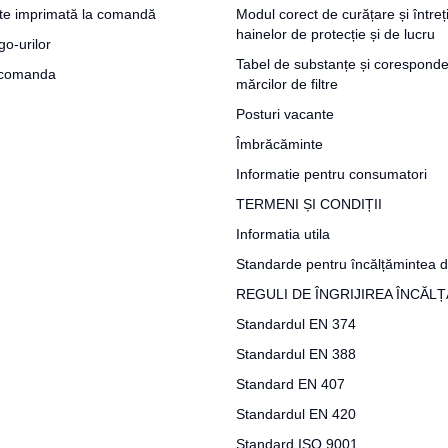
te imprimată la comandă
Modul corect de curățare și întreț
hainelor de protecție și de lucru
go-urilor
Tabel de substanțe și coresponde
a comanda
mărcilor de filtre
Posturi vacante
Îmbrăcăminte
Informatie pentru consumatori
TERMENI ȘI CONDIȚII
Informatia utila
Standarde pentru încălțămintea d
REGULI DE ÎNGRIJIREA ÎNCĂL
Standardul EN 374
Standardul EN 388
Standard EN 407
Standardul EN 420
Standard ISO 9001