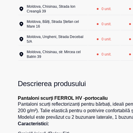
Moldova, Chisinau, Strada Ion
0 unit.
Creangă 39
Moldova, Bălți, Strada Ștefan cel
0 unit.
Mare 16
Moldova, Ungheni, Strada Decebal
0 unit.
5/A
Moldova, Chisinau, str. Mircea cel
0 unit.
Batrin 39
Descrierea produsului
Pantaloni scurți FERROL HV -portocaliu
Pantaloni scurți reflectorizanți pentru bărbați, ideal
200 g/m²). Talie elastică pentru o potrivire confortabilă 
Modelul este prevăzut cu 2 buzunare laterale, 1 buzunar
Caracteristici: