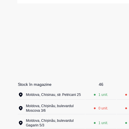
Girofare
Veste izolate
Veste termice
Instrumente
Veste de lucr
La comandă
Veste reflecto
Veste pentru c
Combinezo
Stock în magazine
46
Moldova, Chisinau, str. Petricani 25
1 unit.
Moldova, Chișinău, bulevardul
0 unit.
Moscova 3/6
Moldova, Chișinău, bulevardul
1 unit.
Gagarin 5/3