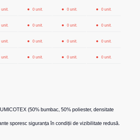
 unit.
0 unit.
0 unit.
0 unit.
 unit.
0 unit.
0 unit.
0 unit.
 unit.
0 unit.
0 unit.
0 unit.
 unit.
0 unit.
0 unit.
0 unit.
tent LUMICOTEX (50% bumbac, 50% poliester, densitate
e sporesc siguranța în condiții de vizibilitate redusă.