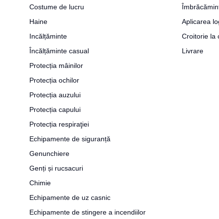
Costume de lucru
Îmbrăcămin
Haine
Aplicarea lo
Incălțăminte
Croitorie l
Încălțăminte casual
Livrare
Protecția mâinilor
Protecția ochilor
Protecția auzului
Protecția capului
Protecția respiraţiei
Echipamente de siguranță
Genunchiere
Genți și rucsacuri
Chimie
Echipamente de uz casnic
Echipamente de stingere a incendiilor