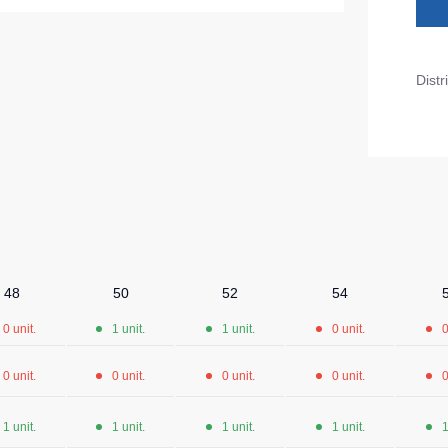
 Max Neo
Seria HoReCa
Seria KNOXFIELD
Distr
u
Halate
rizante
Îmbrăcăminte impermeabilă
opii
ane
Protecție la temperaturi ridicate
Hanorace
Hanorace cu fermoar
48
50
52
54
Hanorac Tours
0 unit.
1 unit.
1 unit.
0 unit.
0
Hanorace
Hanorac
0 unit.
0 unit.
0 unit.
0 unit.
0
Honorace pentru femei
1 unit.
1 unit.
1 unit.
1 unit.
1
Hanorac pentru copii