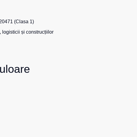
20471 (Clasa 1)
ogisticii și construcțiilor
uloare