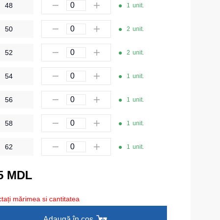
48
1
unit.
Îmbrăcăminte de unică folosință
50
Lenjerie termică
2
unit.
Îmbrăcăminte specială
52
2
unit.
Șepci și căciuli
54
1
unit.
Chipiuri
56
1
unit.
Căciule
Eșarfe buff-uri
58
1
unit.
HoReCa și Medicină
62
1
unit.
Cagule
5 MDL
Accesorii
Centură pentru scule
tați mărimea si cantitatea
Cămașe
Adaugă în coș