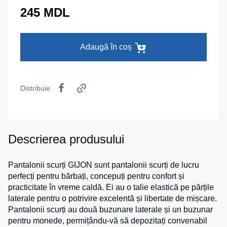
termică
camuflaj
MAX
245 MDL
La comandă
Pantaloni
Seria
Îmbrăcăminte
călduroși
Neurum
specială
Adaugă în coș
Pantaloni
Seria
pentru
Comfort
Șepci
copii
și
Seria
căciuli
Pantaloni
Professional
Distribuie
pentru
Chipiuri
Seria
lucru
Practic
Căciule
Pantaloni
Seria
HoReCa
Eșarfe
Descrierea produsului
Emerton
și
buff-
pantaloni
uri
Seria
medicali
Îmbrăcăminte
Pantalonii scurți GIJON sunt pantalonii scurți de lucru
HoReCa
tactică
perfecți pentru bărbați, concepuți pentru confort și
Blugi,
și
practicitate în vreme caldă. Ei au o talie elastică pe părțile
pantaloni
Medicină
Seria
pentru
laterale pentru o potrivire excelentă și libertate de mișcare.
MULTINORM
Cagule
toate
Pantalonii scurți au două buzunare laterale și un buzunar
Costume
zilele
pentru monede, permițându-vă să depozitați convenabil
medicale
Accesorii