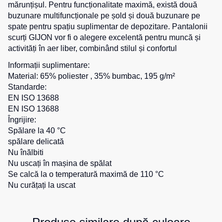
mărunțișul. Pentru funcționalitate maximă, există două
Salopete
Costume
buzunare multifuncționale pe șold și două buzunare pe
Centură
pentru
pentru
spate pentru spațiu suplimentar de depozitare. Pantalonii
Salopete
agenții
scule
scurți GIJON vor fi o alegere excelentă pentru muncă și
pu
de
activități în aer liber, combinând stilul și confortul
vara
pază
Cămașe
Informații suplimentare:
Salopete
Seria
pu
Material: 65% poliester , 35% bumbac, 195 g/m²
HoReCa
Șosete
iarna
Standarde:
Seria
EN ISO 13688
Salopete
Pantaloni
KNOXFIELD
EN ISO 13688
Outlet
scurți
Îngrijire:
Halate
Spălare la 40 °C
Pantaloni
Veste
scurți
spălare delicată
Veste
Îmbrăcăminte
pentru
Nu înălbiti
izolate
lucru
impermeabilă
Nu uscați în mașina de spălat
Max
Se calcă la o temperatură maximă de 110 °C
Pantaloni
Neo
Protecție
Nu curățați la uscat
scurți
Veste
la
casual
termice
temperaturi
Pantaloni
ridicate
Veste
scurți