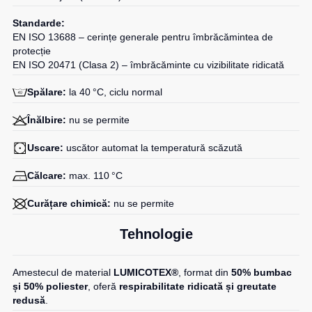
Standarde:
EN ISO 13688 – cerințe generale pentru îmbrăcămintea de
protecție
EN ISO 20471 (Clasa 2) – îmbrăcăminte cu vizibilitate ridicată
Spălare:
la 40 °C, ciclu normal
Înălbire:
nu se permite
Uscare:
uscător automat la temperatură scăzută
Călcare:
max. 110 °C
Curățare chimică:
nu se permite
Tehnologie
Amestecul de material
LUMICOTEX®
, format din
50% bumbac
și 50% poliester
, oferă
respirabilitate ridicată și greutate
redusă
.