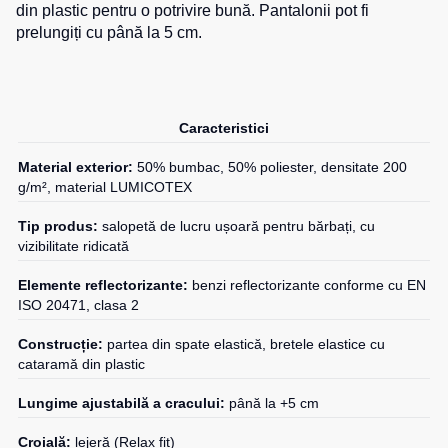
din plastic pentru o potrivire bună. Pantalonii pot fi
de
pentru
0
unit.
prelungiți cu până la 5 cm.
Hanorace
lucru
sport
Veste
Hanorace
Pantaloni
reflectorizante
cu
scurți
fermoar
pentru
Veste
Caracteristici
copii
pentru
Hanorac
copii
Tours
Material exterior:
50% bumbac, 50% poliester, densitate 200
Îmbrăcăminte
g/m², material LUMICOTEX
Hanorace
cu
Combinezoane
vizibilitate
Hanorac
Tip produs:
salopetă de lucru ușoară pentru bărbați, cu
înaltă
vizibilitate ridicată
Honorace
pentru
Elemente reflectorizante:
benzi reflectorizante conforme cu EN
femei
ISO 20471, clasa 2
Hanorac
Construcție:
partea din spate elastică, bretele elastice cu
pentru
cataramă din plastic
copii
Lungime ajustabilă a cracului:
până la +5 cm
Croială:
lejeră (Relax fit)